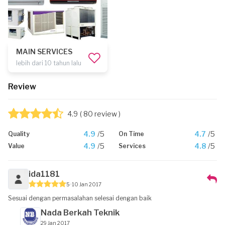
MAIN SERVICES
lebih dari 10 tahun lalu
Review
4.9
( 80 review )
4.9
/5
4.7
/5
Quality
On Time
4.9
/5
4.8
/5
Value
Services
ida1181
5
10 Jan 2017
Sesuai dengan permasalahan selesai dengan baik
Nada Berkah Teknik
29 Jan 2017