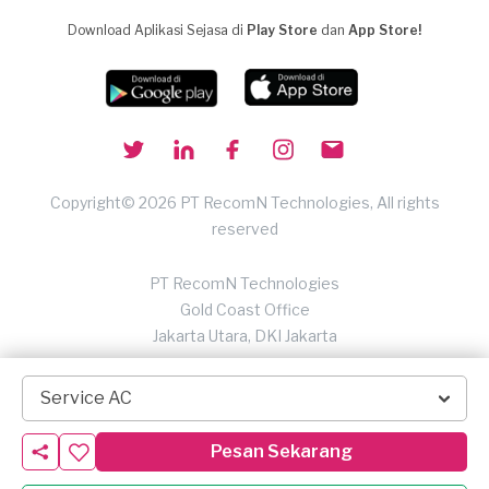
Download Aplikasi Sejasa di
Play Store
dan
App Store!
Copyright© 2026 PT RecomN Technologies, All rights
reserved
PT RecomN Technologies
Gold Coast Office
Jakarta Utara, DKI Jakarta
Service AC
Pesan Sekarang