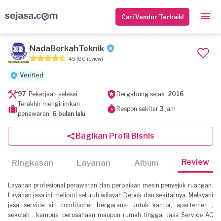
Cari Vendor Terbaik!
NadaBerkahTeknik
4.9
(80 review)
Verified
97
Pekerjaan selesai
Bergabung sejak
2016
Terakhir mengirimkan
Respon sekitar
3
jam
penawaran
6 bulan lalu
Bagikan Profil Bisnis
Review
Ringkasan
Layanan
Album
Layanan profesional perawatan dan perbaikan mesin penyejuk ruangan.
Layanan jasa ini meliputi seluruh wilayah Depok dan sekitarnya. Melayani
jasa service air conditioner bergaransi untuk kantor, apartemen ,
sekolah , kampus, perusahaan maupun rumah tinggal Jasa Service AC