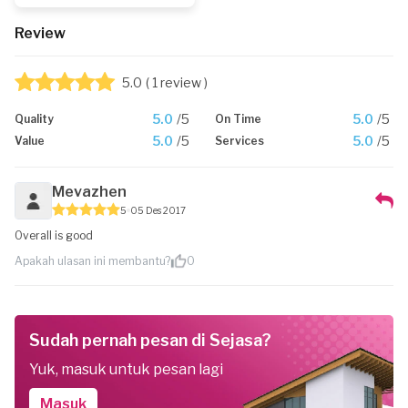
Review
5.0
( 1 review )
5.0
/5
5.0
/5
Quality
On Time
5.0
/5
5.0
/5
Value
Services
Mevazhen
5
05 Des 2017
Overall is good
Apakah ulasan ini membantu?
0
Sudah pernah pesan di Sejasa?
Yuk, masuk untuk pesan lagi
Masuk