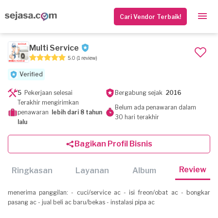
Cari Vendor Terbaik!
Multi Service
5.0
(1 review)
Verified
5
Pekerjaan selesai
Bergabung sejak
2016
Terakhir mengirimkan
Belum ada penawaran dalam
penawaran
lebih dari 8 tahun
30 hari terakhir
lalu
Bagikan Profil Bisnis
Review
Ringkasan
Layanan
Album
menerima panggilan: - cuci/service ac - isi freon/obat ac - bongkar
pasang ac - jual beli ac baru/bekas - instalasi pipa ac