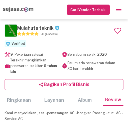
Cari Vendor Terbaik!
Mulahuta teknik
5.0
(4 review)
Verified
9
Pekerjaan selesai
Bergabung sejak
2020
Terakhir mengirimkan
Belum ada penawaran dalam
penawaran
sekitar 6 tahun
30 hari terakhir
lalu
Bagikan Profil Bisnis
Review
Ringkasan
Layanan
Album
Kami menyediakan jasa -pemasangan AC -bongkar Pasang -cuci AC -
Service AC