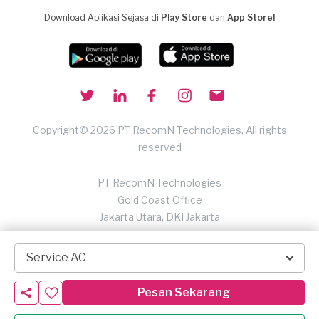
Download Aplikasi Sejasa di
Play Store
dan
App Store!
Copyright© 2026 PT RecomN Technologies, All rights
reserved
PT RecomN Technologies
Gold Coast Office
Jakarta Utara, DKI Jakarta
Service AC
Pesan Sekarang