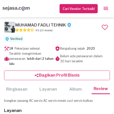
Cari Vendor Terbaik!
MUHAMAD FADLI TEHNIK
4.5
(10 review)
Verified
18
Pekerjaan selesai
Bergabung sejak
2023
Terakhir mengirimkan
Belum ada penawaran dalam
penawaran
lebih dari 2 tahun
30 hari terakhir
lalu
Bagikan Profil Bisnis
Review
Ringkasan
Layanan
Album
bongkar-pasang AC servis AC servis mesin cuci servis kulkas
Layanan