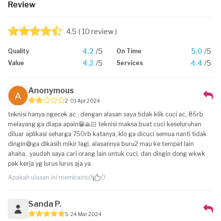
Review
4.5
( 10 review )
4.2
/5
5.0
/5
Quality
On Time
4.2
/5
4.4
/5
Value
Services
Anonymous
2
01 Apr 2024
teknisi hanya ngecek ac , dengan alasan saya tidak klik cuci ac, 86rb
melayang ga diapa apain😁🙏🏻 teknisi maksa buat cuci keseluruhan
diluar aplikasi seharga 750rb katanya, klo ga dicuci semua nanti tidak
dingin😅ga dikasih mikir lagi, alasannya buru2 mau ke tempat lain
ahaha.. yaudah saya cari orang lain untuk cuci, dan dingin dong wkwk
pak kerja yg lurus lurus aja ya.
Apakah ulasan ini membantu?
0
Sanda P.
5
24 Mar 2024