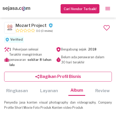
Cari Vendor Terbaik!
Mozart Project
0.0
(0 review)
Verified
1
Pekerjaan selesai
Bergabung sejak
2018
Terakhir mengirimkan
Belum ada penawaran dalam
penawaran
sekitar 8 tahun
30 hari terakhir
lalu
Bagikan Profil Bisnis
Album
Ringkasan
Layanan
Review
Penyedia jasa konten visual photography dan videography, Company
Profile Short Movie Foto Produk Konten video Produk