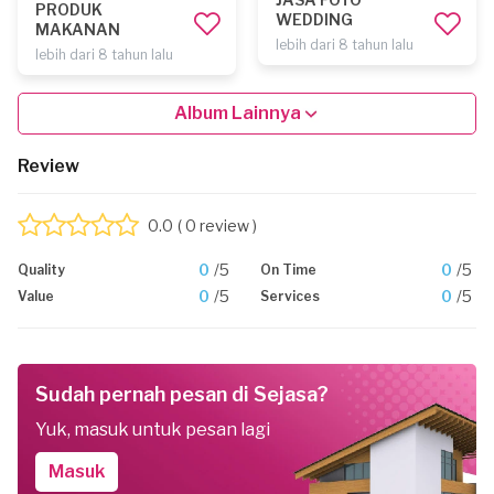
PRODUK
WEDDING
MAKANAN
lebih dari 8 tahun lalu
lebih dari 8 tahun lalu
Album Lainnya
Review
0.0
( 0 review )
0
/5
0
/5
Quality
On Time
0
/5
0
/5
Value
Services
Sudah pernah pesan di Sejasa?
Yuk, masuk untuk pesan lagi
Masuk