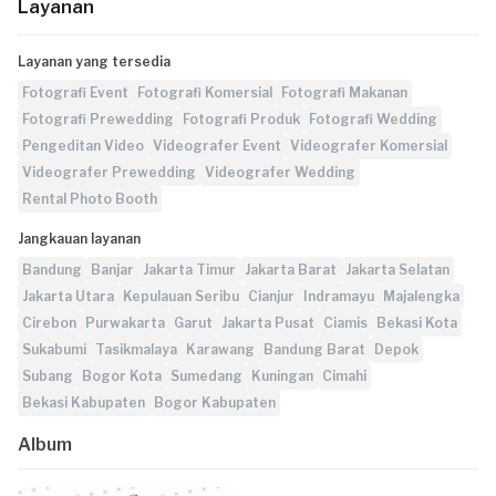
Layanan
Layanan yang tersedia
Fotografi Event
Fotografi Komersial
Fotografi Makanan
Fotografi Prewedding
Fotografi Produk
Fotografi Wedding
Pengeditan Video
Videografer Event
Videografer Komersial
Videografer Prewedding
Videografer Wedding
Rental Photo Booth
Jangkauan layanan
Bandung
Banjar
Jakarta Timur
Jakarta Barat
Jakarta Selatan
Jakarta Utara
Kepulauan Seribu
Cianjur
Indramayu
Majalengka
Cirebon
Purwakarta
Garut
Jakarta Pusat
Ciamis
Bekasi Kota
Sukabumi
Tasikmalaya
Karawang
Bandung Barat
Depok
Subang
Bogor Kota
Sumedang
Kuningan
Cimahi
Bekasi Kabupaten
Bogor Kabupaten
Album