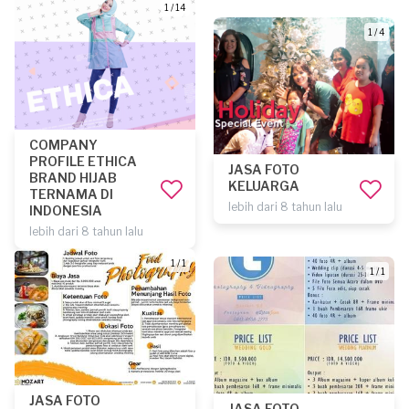
1 / 14
1 / 4
COMPANY
PROFILE ETHICA
JASA FOTO
BRAND HIJAB
KELUARGA
TERNAMA DI
lebih dari 8 tahun lalu
INDONESIA
lebih dari 8 tahun lalu
1 / 1
1 / 1
JASA FOTO
JASA FOTO