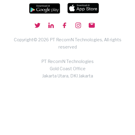
Copyright© 2026 PT RecomN Technologies, All rights
reserved
PT RecomN Technologies
Gold Coast Office
Jakarta Utara, DKI Jakarta