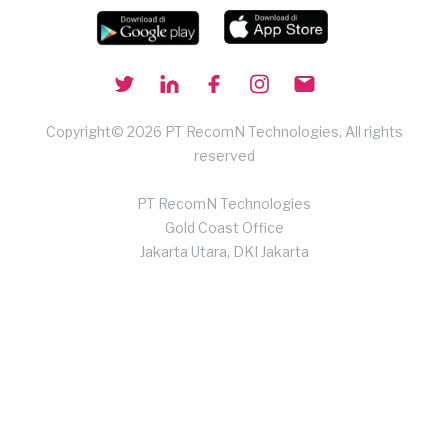
Copyright© 2026 PT RecomN Technologies, All rights
reserved
PT RecomN Technologies
Gold Coast Office
Jakarta Utara, DKI Jakarta