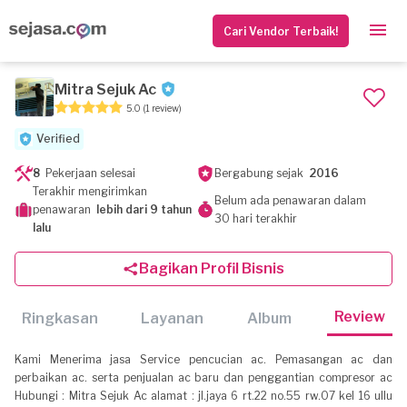
Cari Vendor Terbaik!
Mitra Sejuk Ac
5.0
(1 review)
Verified
8
Pekerjaan selesai
Bergabung sejak
2016
Terakhir mengirimkan
Belum ada penawaran dalam
penawaran
lebih dari 9 tahun
30 hari terakhir
lalu
Bagikan Profil Bisnis
Review
Ringkasan
Layanan
Album
Kami Menerima jasa Service pencucian ac. Pemasangan ac dan
perbaikan ac. serta penjualan ac baru dan penggantian compresor ac
Hubungi : Mitra Sejuk Ac alamat : jl.jaya 6 rt.22 no.55 rw.07 kel 16 ullu