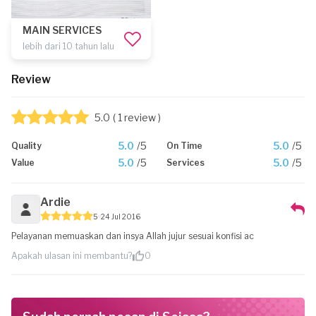
MAIN SERVICES
lebih dari 10 tahun lalu
Review
5.0
( 1 review )
5.0
/5
5.0
/5
Quality
On Time
5.0
/5
5.0
/5
Value
Services
Ardie
5
24 Jul 2016
Pelayanan memuaskan dan insya Allah jujur sesuai konfisi ac
Apakah ulasan ini membantu?
0