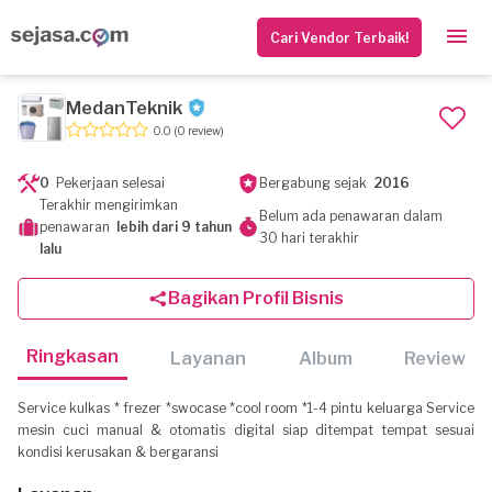
Cari Vendor Terbaik!
MedanTeknik
0.0
(0 review)
0
Pekerjaan selesai
Bergabung sejak
2016
Terakhir mengirimkan
Belum ada penawaran dalam
penawaran
lebih dari 9 tahun
30 hari terakhir
lalu
Bagikan Profil Bisnis
Ringkasan
Layanan
Album
Review
Service kulkas * frezer *swocase *cool room *1-4 pintu keluarga Service
mesin cuci manual & otomatis digital siap ditempat tempat sesuai
kondisi kerusakan & bergaransi