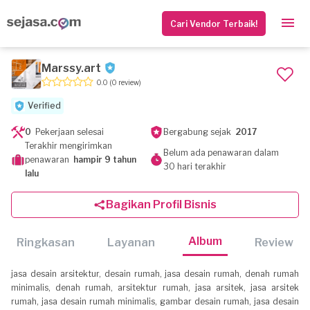
Cari Vendor Terbaik!
Marssy.art
0.0
(0 review)
Verified
0
Pekerjaan selesai
Bergabung sejak
2017
Terakhir mengirimkan
Belum ada penawaran dalam
penawaran
hampir 9 tahun
30 hari terakhir
lalu
Bagikan Profil Bisnis
Album
Ringkasan
Layanan
Review
jasa desain arsitektur, desain rumah, jasa desain rumah, denah rumah
minimalis, denah rumah, arsitektur rumah, jasa arsitek, jasa arsitek
rumah, jasa desain rumah minimalis, gambar desain rumah, jasa desain