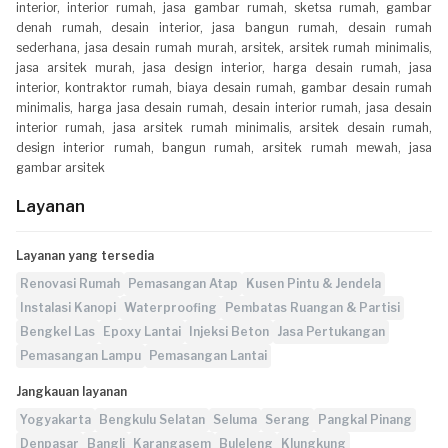
interior, interior rumah, jasa gambar rumah, sketsa rumah, gambar
denah rumah, desain interior, jasa bangun rumah, desain rumah
sederhana, jasa desain rumah murah, arsitek, arsitek rumah minimalis,
jasa arsitek murah, jasa design interior, harga desain rumah, jasa
interior, kontraktor rumah, biaya desain rumah, gambar desain rumah
minimalis, harga jasa desain rumah, desain interior rumah, jasa desain
interior rumah, jasa arsitek rumah minimalis, arsitek desain rumah,
design interior rumah, bangun rumah, arsitek rumah mewah, jasa
gambar arsitek
Layanan
Layanan yang tersedia
Renovasi Rumah
Pemasangan Atap
Kusen Pintu & Jendela
Instalasi Kanopi
Waterproofing
Pembatas Ruangan & Partisi
Bengkel Las
Epoxy Lantai
Injeksi Beton
Jasa Pertukangan
Pemasangan Lampu
Pemasangan Lantai
Jangkauan layanan
Yogyakarta
Bengkulu Selatan
Seluma
Serang
Pangkal Pinang
Denpasar
Bangli
Karangasem
Buleleng
Klungkung