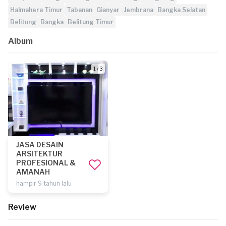
Halmahera Timur
Tabanan
Gianyar
Jembrana
Bangka Selatan
Belitung
Bangka
Belitung Timur
Album
1 / 3
JASA DESAIN
ARSITEKTUR
PROFESIONAL &
AMANAH
hampir 9 tahun lalu
Review