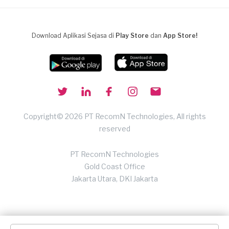
Download Aplikasi Sejasa di
Play Store
dan
App Store!
Copyright© 2026 PT RecomN Technologies, All rights
reserved
PT RecomN Technologies
Gold Coast Office
Jakarta Utara, DKI Jakarta