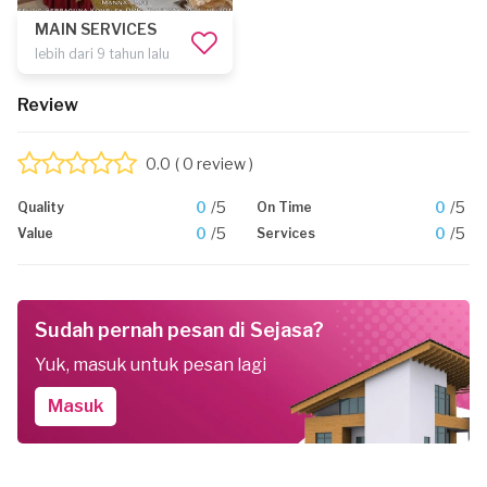
MAIN SERVICES
lebih dari 9 tahun lalu
Review
0.0
( 0 review )
0
/5
0
/5
Quality
On Time
0
/5
0
/5
Value
Services
Sudah pernah pesan di Sejasa?
Yuk, masuk untuk pesan lagi
Masuk