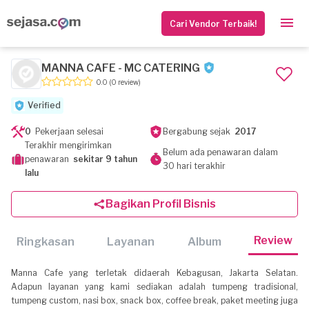
Cari Vendor Terbaik!
MANNA CAFE - MC CATERING
0.0
(0 review)
Verified
0
Pekerjaan selesai
Bergabung sejak
2017
Terakhir mengirimkan
Belum ada penawaran dalam
penawaran
sekitar 9 tahun
30 hari terakhir
lalu
Bagikan Profil Bisnis
Review
Ringkasan
Layanan
Album
Manna Cafe yang terletak didaerah Kebagusan, Jakarta Selatan.
Adapun layanan yang kami sediakan adalah tumpeng tradisional,
tumpeng custom, nasi box, snack box, coffee break, paket meeting juga