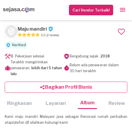
Cari Vendor Terbaik!
Maju mandiri
5.0
(2 review)
Verified
0
Pekerjaan selesai
Bergabung sejak
2018
Terakhir mengirimkan
Belum ada penawaran dalam
penawaran
lebih dari 5 tahun
30 hari terakhir
lalu
Bagikan Profil Bisnis
Album
Ringkasan
Layanan
Review
Kami maju mandiri Melayani jasa sebagai Renovasi rumah perbaikan
atap/plafon dll silahkan hubungi kami