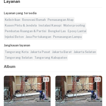
Layanan
Layanan yang tersedia
Kelistrikan
Renovasi Rumah
Pemasangan Atap
Kusen Pintu & Jendela
Instalasi Kanopi
Waterproofing
Pembatas Ruangan & Partisi
Bengkel Las
Epoxy Lantai
Injeksi Beton
Jasa Pertukangan
Pemasangan Lampu
Jangkauan layanan
Tangerang Kota
Jakarta Pusat
Jakarta Barat
Jakarta Selatan
Tangerang Selatan
Tangerang Kabupaten
Album
1 / 3
1 / 3