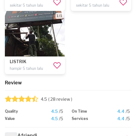
sekitar 5 tahun lalu
sekitar 5 tahun lalu
1 / 1
LISTRIK
hampir 5 tahun lalu
Review
4.5
( 28 review )
4.5
/5
4.4
/5
Quality
On Time
4.5
/5
4.4
/5
Value
Services
Afriandi