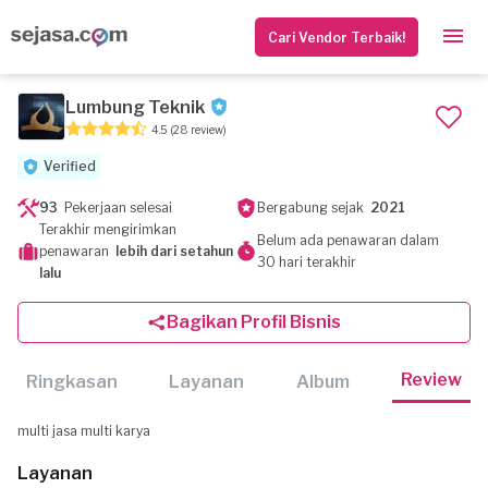
Cari Vendor Terbaik!
Lumbung Teknik
4.5
(28 review)
Verified
93
Pekerjaan selesai
Bergabung sejak
2021
Terakhir mengirimkan
Belum ada penawaran dalam
penawaran
lebih dari setahun
30 hari terakhir
lalu
Bagikan Profil Bisnis
Review
Ringkasan
Layanan
Album
multi jasa multi karya
Layanan