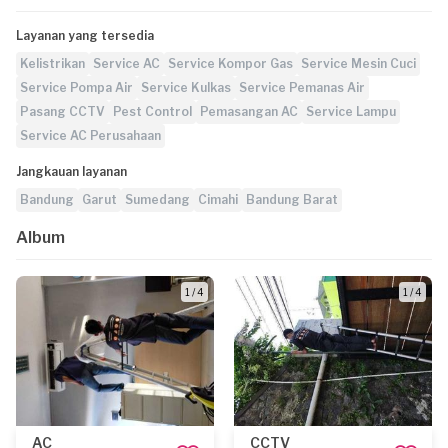
Layanan yang tersedia
Kelistrikan
Service AC
Service Kompor Gas
Service Mesin Cuci
Service Pompa Air
Service Kulkas
Service Pemanas Air
Pasang CCTV
Pest Control
Pemasangan AC
Service Lampu
Service AC Perusahaan
Jangkauan layanan
Bandung
Garut
Sumedang
Cimahi
Bandung Barat
Album
1 / 4
1 / 4
AC
CCTV