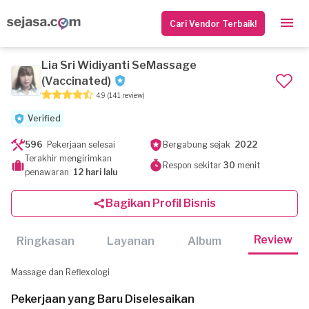
Cari Vendor Terbaik!
Lia Sri Widiyanti SeMassage
(Vaccinated)
4.9
(141 review)
Verified
596
Pekerjaan selesai
Bergabung sejak
2022
Terakhir mengirimkan
Respon sekitar
30
menit
penawaran
12 hari lalu
Bagikan Profil Bisnis
Review
Ringkasan
Layanan
Album
Massage dan Reflexologi
Pekerjaan yang Baru Diselesaikan