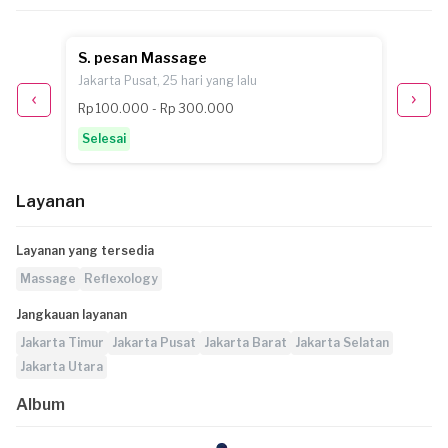
S. pesan Massage
P.B. 
Jakarta Pusat, 25 hari yang lalu
Jakarta
Rp 100.000 - Rp 300.000
Rp 100
Selesai
Selesa
Layanan
Layanan yang tersedia
Massage
Reflexology
Jangkauan layanan
Jakarta Timur
Jakarta Pusat
Jakarta Barat
Jakarta Selatan
Jakarta Utara
Album