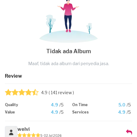
Tidak ada Album
Maaf, tidak ada album dari penyedia jasa.
Review
4.9
( 141 review )
4.9
/5
5.0
/5
Quality
On Time
4.9
/5
4.9
/5
Value
Services
welvi
5
02 Jul 2026