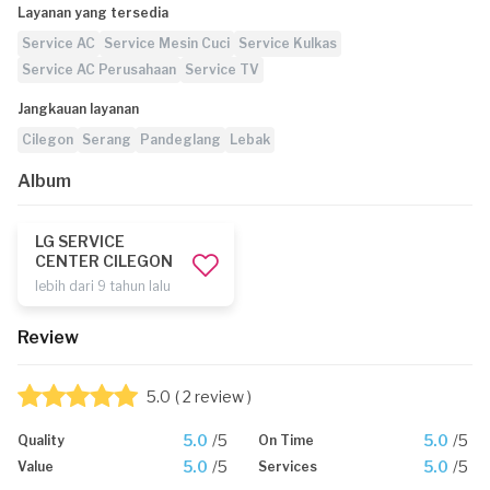
Layanan yang tersedia
Service AC
Service Mesin Cuci
Service Kulkas
Service AC Perusahaan
Service TV
Jangkauan layanan
Cilegon
Serang
Pandeglang
Lebak
Album
LG SERVICE
CENTER CILEGON
lebih dari 9 tahun lalu
Review
5.0
( 2 review )
5.0
/5
5.0
/5
Quality
On Time
5.0
/5
5.0
/5
Value
Services