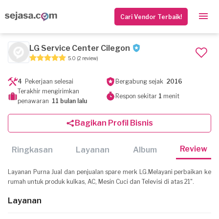
Cari Vendor Terbaik!
LG Service Center Cilegon
5.0
(2 review)
4
Pekerjaan selesai
Bergabung sejak
2016
Terakhir mengirimkan
Respon sekitar
1
menit
penawaran
11 bulan lalu
Bagikan Profil Bisnis
Review
Ringkasan
Layanan
Album
Layanan Purna Jual dan penjualan spare merk LG.Melayani perbaikan ke
rumah untuk produk kulkas, AC, Mesin Cuci dan Televisi di atas 21".
Layanan