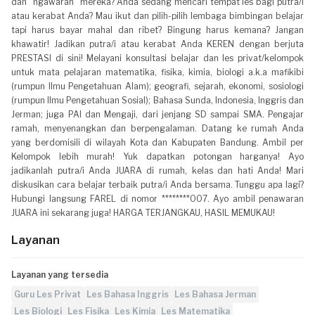
dan "ngawarah" mereka? Anda sedang mencari tempat les bagi putra/i
atau kerabat Anda? Mau ikut dan pilih-pilih lembaga bimbingan belajar
tapi harus bayar mahal dan ribet? Bingung harus kemana? Jangan
khawatir! Jadikan putra/i atau kerabat Anda KEREN dengan berjuta
PRESTASI di sini! Melayani konsultasi belajar dan les privat/kelompok
untuk mata pelajaran matematika, fisika, kimia, biologi a.k.a mafikibi
(rumpun Ilmu Pengetahuan Alam); geografi, sejarah, ekonomi, sosiologi
(rumpun Ilmu Pengetahuan Sosial); Bahasa Sunda, Indonesia, Inggris dan
Jerman; juga PAI dan Mengaji, dari jenjang SD sampai SMA. Pengajar
ramah, menyenangkan dan berpengalaman. Datang ke rumah Anda
yang berdomisili di wilayah Kota dan Kabupaten Bandung. Ambil per
Kelompok lebih murah! Yuk dapatkan potongan harganya! Ayo
jadikanlah putra/i Anda JUARA di rumah, kelas dan hati Anda! Mari
diskusikan cara belajar terbaik putra/i Anda bersama. Tunggu apa lagi?
Hubungi langsung FAREL di nomor ********007. Ayo ambil penawaran
JUARA ini sekarang juga! HARGA TERJANGKAU, HASIL MEMUKAU!
Layanan
Layanan yang tersedia
Guru Les Privat
Les Bahasa Inggris
Les Bahasa Jerman
Les Biologi
Les Fisika
Les Kimia
Les Matematika