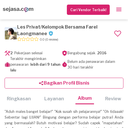
Cari Vendor Terbaik!
Les Privat/Kelompok Bersama Farel
Laongmanee
0.0
(0 review)
2
Pekerjaan selesai
Bergabung sejak
2016
Terakhir mengirimkan
Belum ada penawaran dalam
penawaran
lebih dari 9 tahun
30 hari terakhir
lalu
Bagikan Profil Bisnis
Album
Ringkasan
Layanan
Review
"Aduh males banget belajar!" "Kok susah sih pelajarannya!" "Oh tidaaak!
Sebentar lagi UJIAN!" Bingung dengan performa belajar putra/i Anda
yang bermasalah? Butuh motivasi belajar? Sudah capek "mapatahan"