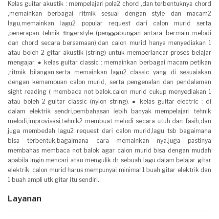
Kelas guitar akustik : mempelajari pola2 chord ,dan terbentuknya chord
,memainkan berbagai ritmik sesuai dengan style dan macam2
lagu,memainkan lagu2 popular request dari calon murid serta
,penerapan tehnik fingerstyle (penggabungan antara bermain melodi
dan chord secara bersamaan).dan calon murid hanya menyediakan 1
atau boleh 2 gitar akustik (string) untuk memperlancar proses belajar
mengajar. ● kelas guitar classic : memainkan berbagai macam petikan
,ritmik bilangan,serta memainkan lagu2 classic yang di sesuaiakan
dengan kemampuan calon murid, serta pengenalan dan pendalaman
sight reading ( membaca not balok.calon murid cukup menyediakan 1
atau boleh 2 guitar classic (nylon string). ● kelas guitar electric : di
dalam elektrik sendri,pembahasan lebih banyak mempelajari tehnik
melodi,improvisasi,tehnik2 membuat melodi secara utuh dan fasih,dan
juga membedah lagu2 request dari calon murid,lagu tsb bagaimana
bisa terbentuk,bagaimana cara memainkan nya.juga pastinya
membahas membaca not balok agar calon murid bisa dengan mudah
apabila ingin mencari atau mengulik dr sebuah lagu.dalam belajar gitar
elektrik, calon murid harus mempunyai minimal 1 buah gitar elektrik dan
1 buah ampli utk gitar itu sendiri.
Layanan