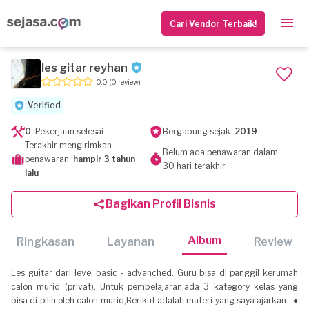
Cari Vendor Terbaik!
les gitar reyhan
0.0
(0 review)
Verified
0
Pekerjaan selesai
Bergabung sejak
2019
Terakhir mengirimkan
Belum ada penawaran dalam
penawaran
hampir 3 tahun
30 hari terakhir
lalu
Bagikan Profil Bisnis
Album
Ringkasan
Layanan
Review
Les guitar dari level basic - advanched. Guru bisa di panggil kerumah
calon murid (privat). Untuk pembelajaran,ada 3 kategory kelas yang
bisa di pilih oleh calon murid,Berikut adalah materi yang saya ajarkan : ●