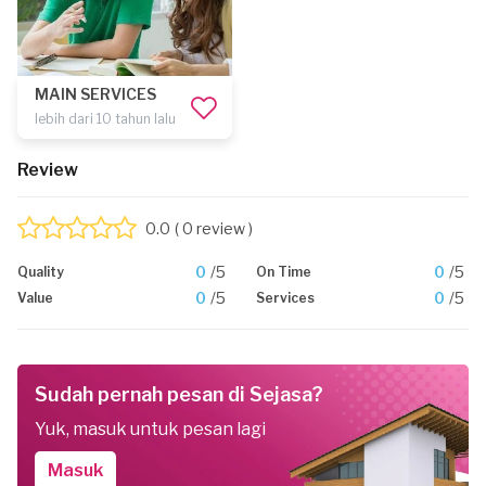
MAIN SERVICES
lebih dari 10 tahun lalu
Review
0.0
( 0 review )
0
/5
0
/5
Quality
On Time
0
/5
0
/5
Value
Services
Sudah pernah pesan di Sejasa?
Yuk, masuk untuk pesan lagi
Masuk