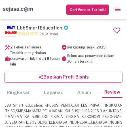
Cari Vendor Terbaik!
LbbSmartEducation
0.0
(0 review)
2
Pekerjaan selesai
Bergabung sejak
2015
Terakhir mengirimkan
Belum ada penawaran dalam
penawaran
lebih dari 8 tahun
30 hari terakhir
lalu
Bagikan Profil Bisnis
Review
Ringkasan
Layanan
Album
LBB Smart Education: KHUSUS MENGAJAR LES PRIVAT TINGKATAN
:TK,SD,SMP,SMA MATA PELAJARAN (KHUSUS) : 1.IPA 2.IPS 3.AKUNTANSI
4.MATEMATIKA 5.BIOLOGI 6.KIMIA 7.FISIKA 8.EKONOMI 9.GEOGRAFI
10.SEJARAH 11.SOSIOLOGI 12.BAHASA INDONESIA 13.BAHASA INGGRIS