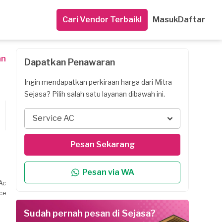
Cari Vendor Terbaik!
Masuk
Daftar
an
Dapatkan Penawaran
Ingin mendapatkan perkiraan harga dari Mitra
Sejasa? Pilih salah satu layanan dibawah ini.
Service AC
Pesan Sekarang
Pesan via WA
Ac
ice
Sudah pernah pesan di Sejasa?