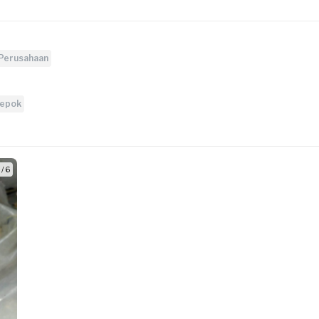
 Perusahaan
epok
 / 6