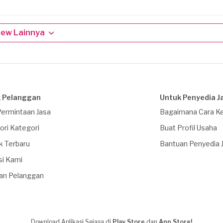
iew Lainnya
 Pelanggan
Untuk Penyedia J
Permintaan Jasa
Bagaimana Cara Ke
ori Kategori
Buat Profil Usaha
k Terbaru
Bantuan Penyedia 
si Kami
an Pelanggan
Download Aplikasi Sejasa di
Play Store
dan
App Store!