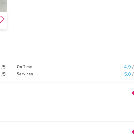
0
/5
4.9
On Time
0
/5
5.0
Services