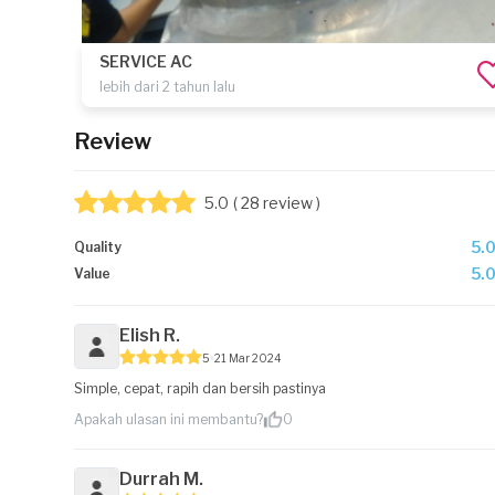
SERVICE AC
lebih dari 2 tahun lalu
Review
5.0
( 28 review )
5.
Quality
5.
Value
Elish R.
5
21 Mar 2024
Simple, cepat, rapih dan bersih pastinya
Apakah ulasan ini membantu?
0
Durrah M.