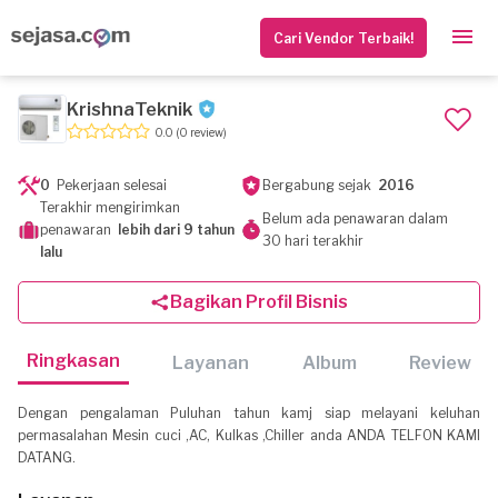
Cari Vendor Terbaik!
KrishnaTeknik
0.0
(0 review)
0
Pekerjaan selesai
Bergabung sejak
2016
Terakhir mengirimkan
Belum ada penawaran dalam
penawaran
lebih dari 9 tahun
30 hari terakhir
lalu
Bagikan Profil Bisnis
Ringkasan
Layanan
Album
Review
Dengan pengalaman Puluhan tahun kamj siap melayani keluhan
permasalahan Mesin cuci ,AC, Kulkas ,Chiller anda ANDA TELFON KAMI
DATANG.