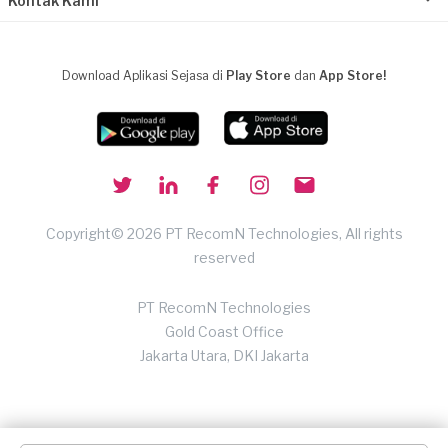
Kontak Kami
Download Aplikasi Sejasa di
Play Store
dan
App Store!
Copyright© 2026 PT RecomN Technologies, All rights
reserved
PT RecomN Technologies
Gold Coast Office
Jakarta Utara, DKI Jakarta