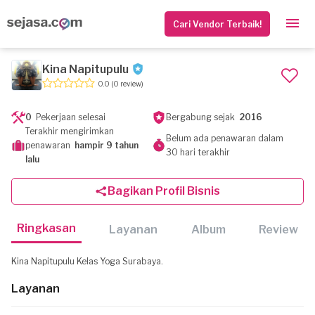
Cari Vendor Terbaik!
Kina Napitupulu
0.0
(0 review)
0
Pekerjaan selesai
Bergabung sejak
2016
Terakhir mengirimkan
Belum ada penawaran dalam
penawaran
hampir 9 tahun
30 hari terakhir
lalu
Bagikan Profil Bisnis
Ringkasan
Layanan
Album
Review
Kina Napitupulu Kelas Yoga Surabaya.
Layanan