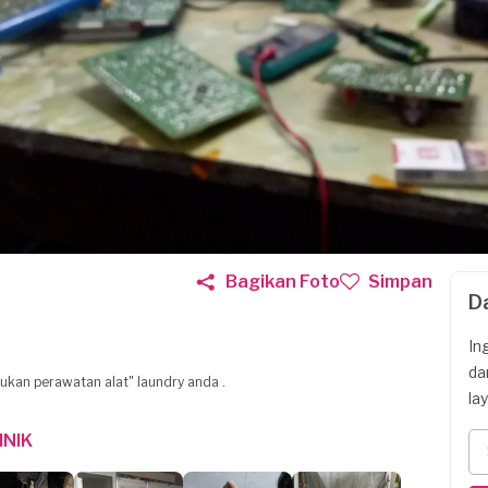
Bagikan Foto
Simpan
D
In
da
ukan perawatan alat" laundry anda .
la
NIK