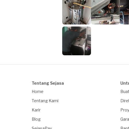
Tentang Sejasa
Unt
Home
Buat
Tentang Kami
Dire
Karir
Proy
Blog
Gara
SejasaPay
Ban