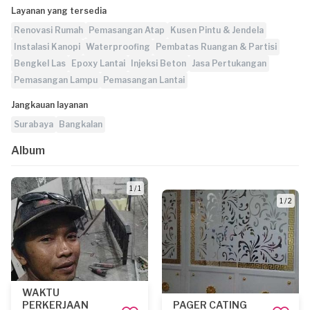
Layanan yang tersedia
Renovasi Rumah
Pemasangan Atap
Kusen Pintu & Jendela
Instalasi Kanopi
Waterproofing
Pembatas Ruangan & Partisi
Bengkel Las
Epoxy Lantai
Injeksi Beton
Jasa Pertukangan
Pemasangan Lampu
Pemasangan Lantai
Jangkauan layanan
Surabaya
Bangkalan
Album
1 / 1
1 / 2
WAKTU
PERKERJAAN
PAGER CATING