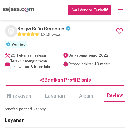
Cari Vendor Terbaik!
Karya Ro'in Bersama
5.0
(13 review)
Verified
29
Pekerjaan selesai
Bergabung sejak
2022
Terakhir mengirimkan
Respon sekitar
40
menit
penawaran
3 bulan lalu
Bagikan Profil Bisnis
Review
Ringkasan
Layanan
Album
renofasi pagar & kanopy
Layanan