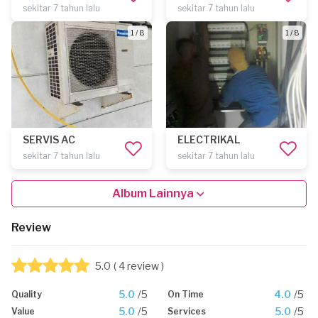
sekitar 7 tahun lalu
sekitar 7 tahun lalu
1 / 8
1 / 8
SERVIS AC
ELECTRIKAL
sekitar 7 tahun lalu
sekitar 7 tahun lalu
Album Lainnya
Review
5.0
( 4 review )
5.0
/5
4.0
/5
Quality
On Time
5.0
/5
5.0
/5
Value
Services