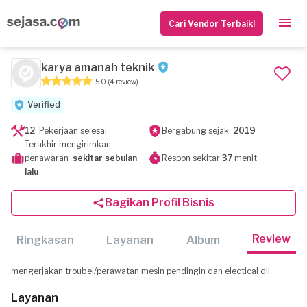
Cari Vendor Terbaik!
karya amanah teknik
5.0
(4 review)
Verified
12
Pekerjaan selesai
Bergabung sejak
2019
Terakhir mengirimkan
penawaran
sekitar sebulan
Respon sekitar
37
menit
lalu
Bagikan Profil Bisnis
Review
Ringkasan
Layanan
Album
mengerjakan troubel/perawatan mesin pendingin dan electical dll
Layanan