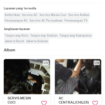
Layanan yang tersedia
Kelistrikan
Service AC
Service Mesin Cuci
Service Kulkas
Pemasangan AC
Service AC Perusahaan
Pemasangan TV
Jangkauan layanan
Tangerang Kota
Tangerang Selatan
Tangerang Kabupaten
Jakarta Barat
Jakarta Selatan
Album
1 / 2
1 / 6
SERVIS MESIN
AC
CUCI
CENTRAL(CHILER)