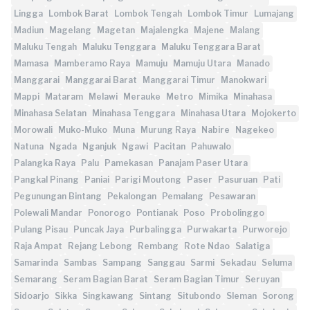
Lingga
Lombok Barat
Lombok Tengah
Lombok Timur
Lumajang
Madiun
Magelang
Magetan
Majalengka
Majene
Malang
Maluku Tengah
Maluku Tenggara
Maluku Tenggara Barat
Mamasa
Mamberamo Raya
Mamuju
Mamuju Utara
Manado
Manggarai
Manggarai Barat
Manggarai Timur
Manokwari
Mappi
Mataram
Melawi
Merauke
Metro
Mimika
Minahasa
Minahasa Selatan
Minahasa Tenggara
Minahasa Utara
Mojokerto
Morowali
Muko-Muko
Muna
Murung Raya
Nabire
Nagekeo
Natuna
Ngada
Nganjuk
Ngawi
Pacitan
Pahuwalo
Palangka Raya
Palu
Pamekasan
Panajam Paser Utara
Pangkal Pinang
Paniai
Parigi Moutong
Paser
Pasuruan
Pati
Pegunungan Bintang
Pekalongan
Pemalang
Pesawaran
Polewali Mandar
Ponorogo
Pontianak
Poso
Probolinggo
Pulang Pisau
Puncak Jaya
Purbalingga
Purwakarta
Purworejo
Raja Ampat
Rejang Lebong
Rembang
Rote Ndao
Salatiga
Samarinda
Sambas
Sampang
Sanggau
Sarmi
Sekadau
Seluma
Semarang
Seram Bagian Barat
Seram Bagian Timur
Seruyan
Sidoarjo
Sikka
Singkawang
Sintang
Situbondo
Sleman
Sorong