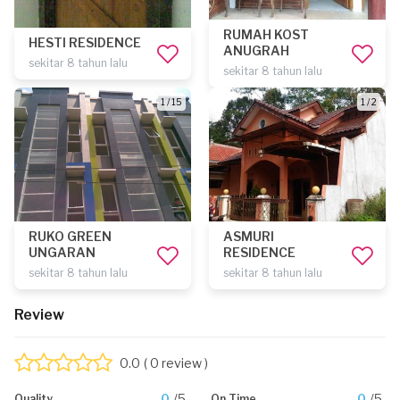
RUMAH KOST
HESTI RESIDENCE
ANUGRAH
sekitar 8 tahun lalu
sekitar 8 tahun lalu
1 / 15
1 / 2
RUKO GREEN
ASMURI
UNGARAN
RESIDENCE
sekitar 8 tahun lalu
sekitar 8 tahun lalu
Review
0.0
( 0 review )
0
/5
0
/5
Quality
On Time