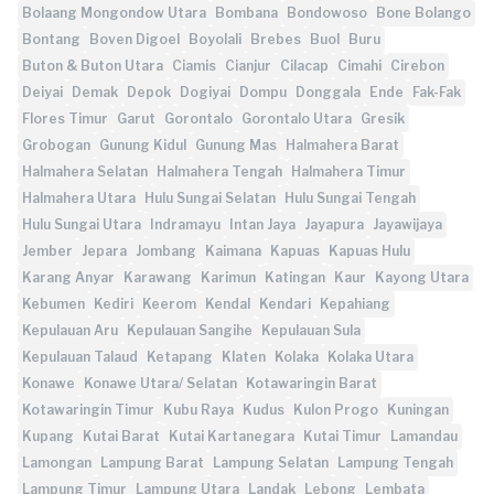
Bolaang Mongondow Utara
Bombana
Bondowoso
Bone Bolango
Bontang
Boven Digoel
Boyolali
Brebes
Buol
Buru
Buton & Buton Utara
Ciamis
Cianjur
Cilacap
Cimahi
Cirebon
Deiyai
Demak
Depok
Dogiyai
Dompu
Donggala
Ende
Fak-Fak
Flores Timur
Garut
Gorontalo
Gorontalo Utara
Gresik
Grobogan
Gunung Kidul
Gunung Mas
Halmahera Barat
Halmahera Selatan
Halmahera Tengah
Halmahera Timur
Halmahera Utara
Hulu Sungai Selatan
Hulu Sungai Tengah
Hulu Sungai Utara
Indramayu
Intan Jaya
Jayapura
Jayawijaya
Jember
Jepara
Jombang
Kaimana
Kapuas
Kapuas Hulu
Karang Anyar
Karawang
Karimun
Katingan
Kaur
Kayong Utara
Kebumen
Kediri
Keerom
Kendal
Kendari
Kepahiang
Kepulauan Aru
Kepulauan Sangihe
Kepulauan Sula
Kepulauan Talaud
Ketapang
Klaten
Kolaka
Kolaka Utara
Konawe
Konawe Utara/ Selatan
Kotawaringin Barat
Kotawaringin Timur
Kubu Raya
Kudus
Kulon Progo
Kuningan
Kupang
Kutai Barat
Kutai Kartanegara
Kutai Timur
Lamandau
Lamongan
Lampung Barat
Lampung Selatan
Lampung Tengah
Lampung Timur
Lampung Utara
Landak
Lebong
Lembata