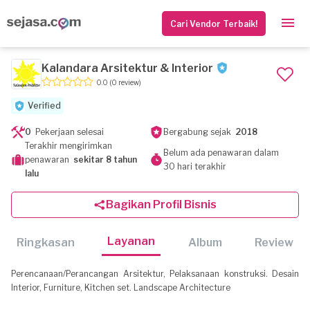
Cari Vendor Terbaik!
Kalandara Arsitektur & Interior
0.0
(0 review)
Verified
0
Pekerjaan selesai
Bergabung sejak
2018
Terakhir mengirimkan
Belum ada penawaran dalam
penawaran
sekitar 8 tahun
30 hari terakhir
lalu
Bagikan Profil Bisnis
Layanan
Ringkasan
Album
Review
Perencanaan/Perancangan Arsitektur, Pelaksanaan konstruksi. Desain
Interior, Furniture, Kitchen set. Landscape Architecture