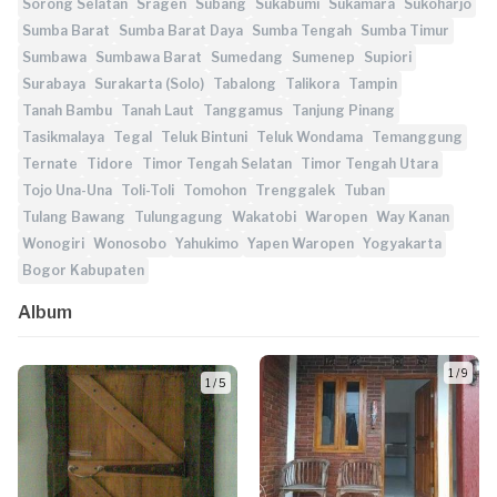
Sorong Selatan
Sragen
Subang
Sukabumi
Sukamara
Sukoharjo
Sumba Barat
Sumba Barat Daya
Sumba Tengah
Sumba Timur
Sumbawa
Sumbawa Barat
Sumedang
Sumenep
Supiori
Surabaya
Surakarta (Solo)
Tabalong
Talikora
Tampin
Tanah Bambu
Tanah Laut
Tanggamus
Tanjung Pinang
Tasikmalaya
Tegal
Teluk Bintuni
Teluk Wondama
Temanggung
Ternate
Tidore
Timor Tengah Selatan
Timor Tengah Utara
Tojo Una-Una
Toli-Toli
Tomohon
Trenggalek
Tuban
Tulang Bawang
Tulungagung
Wakatobi
Waropen
Way Kanan
Wonogiri
Wonosobo
Yahukimo
Yapen Waropen
Yogyakarta
Bogor Kabupaten
Album
1 / 9
1 / 5