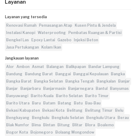
Layanan
Layanan yang tersedia
Renovasi Rumah
Pemasangan Atap
Kusen Pintu & Jendela
Instalasi Kanopi
Waterproofing
Pembatas Ruangan & Partisi
Bengkel Las
Epoxy Lantai
Gazebo
Injeksi Beton
Jasa Pertukangan
Kolam Ikan
Jangkauan layanan
Alor
Ambon
Asmat
Balangan
Balikpapan
Bandar Lampung
Bandung
Bandung Barat
Banggai
Banggai Kepulauan
Bangka
Bangka Barat
Bangka Selatan
Bangka Tengah
Bangkalan
Banjar
Banjar
Banjarbaru
Banjarmasin
Banjarnegara
Bantul
Banyumas
Banyuwangi
Barito Kuala
Barito Selatan
Barito Timur
Barito Utara
Baru
Batam
Batang
Batu
Bau-Bau
Bekasi Kabupaten
Bekasi Kota
Belitung
Belitung Timur
Belu
Bengkayang
Bengkulu
Bengkulu Selatan
Bengkulu Utara
Berau
Biak Numfor
Bima
Bintan
Bitung
Blitar
Blora
Boalemo
Bogor Kota
Bojonegoro
Bolaang Mongondow