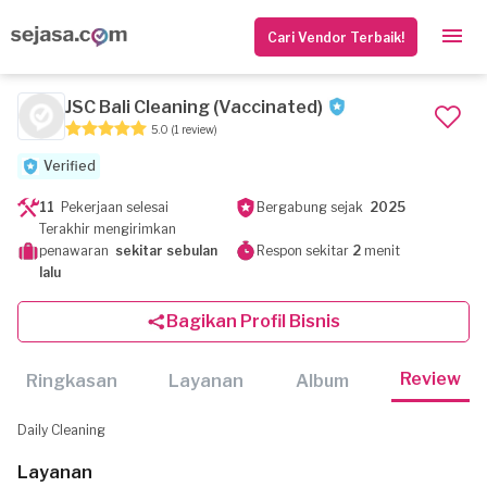
Cari Vendor Terbaik!
JSC Bali Cleaning (Vaccinated)
5.0
(1 review)
Verified
11
Pekerjaan selesai
Bergabung sejak
2025
Terakhir mengirimkan
penawaran
sekitar sebulan
Respon sekitar
2
menit
lalu
Bagikan Profil Bisnis
Review
Ringkasan
Layanan
Album
Daily Cleaning
Layanan