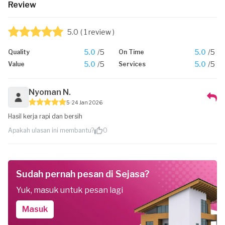
Review
5.0
( 1 review )
5.0
/5
5.0
/5
Quality
On Time
5.0
/5
5.0
/5
Value
Services
Nyoman N.
5
24 Jan 2026
Hasil kerja rapi dan bersih
Apakah ulasan ini membantu?
0
Sudah pernah pesan di Sejasa?
Yuk, masuk untuk pesan lagi
Masuk