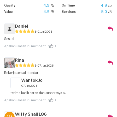
4.9
/5
4.9
/5
Quality
On Time
4.9
/5
5.0
/5
Value
Services
Daniel
5
01 Jul 2026
Sesuai
Apakah ulasan ini membantu?
0
Rina
5
07 Jun 2026
Bekerja sesuai standar
Wantok Jo
07 Jun 2026
terima kasih saran dan supportnya 🙏
Apakah ulasan ini membantu?
0
Witty Snail 186