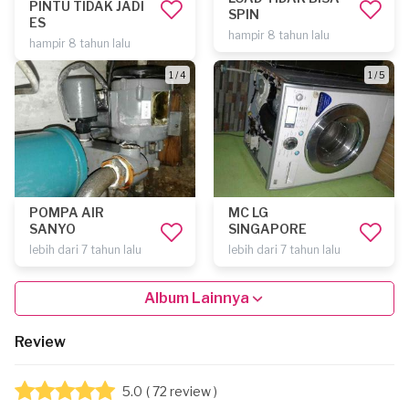
PINTU TIDAK JADI
SPIN
ES
hampir 8 tahun lalu
hampir 8 tahun lalu
1 / 4
1 / 5
POMPA AIR
MC LG
SANYO
SINGAPORE
lebih dari 7 tahun lalu
lebih dari 7 tahun lalu
Album Lainnya
Review
5.0
( 72 review )