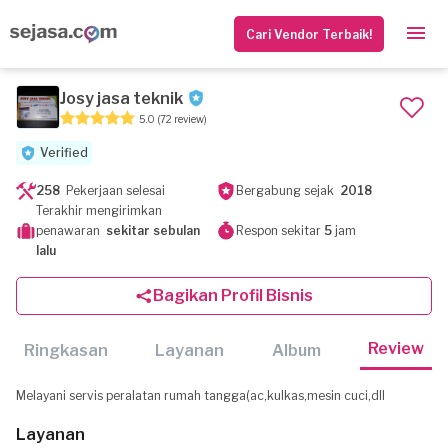
Cari Vendor Terbaik!
Josy jasa teknik
5.0
(72 review)
Verified
258
Pekerjaan selesai
Bergabung sejak
2018
Terakhir mengirimkan
penawaran
sekitar sebulan
Respon sekitar
5
jam
lalu
Bagikan Profil Bisnis
Review
Ringkasan
Layanan
Album
Melayani servis peralatan rumah tangga(ac,kulkas,mesin cuci,dll
Layanan