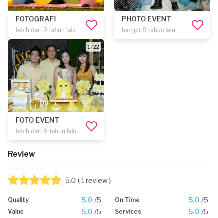
FOTOGRAFI
PHOTO EVENT
lebih dari 9 tahun lalu
hampir 9 tahun lalu
1 / 22
FOTO EVENT
lebih dari 8 tahun lalu
Review
5.0
( 1 review )
5.0
/5
5.0
/5
Quality
On Time
5.0
/5
5.0
/5
Value
Services