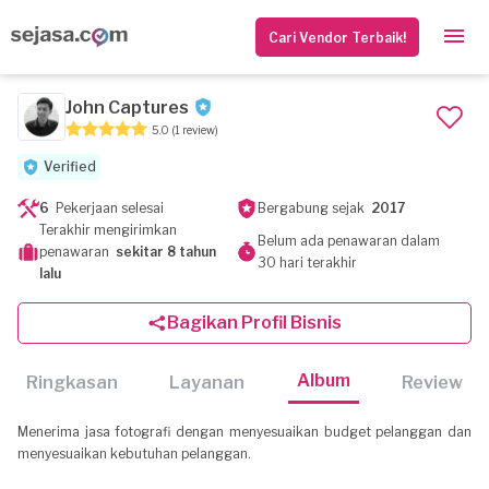
Cari Vendor Terbaik!
John Captures
5.0
(1 review)
Verified
6
Pekerjaan selesai
Bergabung sejak
2017
Terakhir mengirimkan
Belum ada penawaran dalam
penawaran
sekitar 8 tahun
30 hari terakhir
lalu
Bagikan Profil Bisnis
Album
Ringkasan
Layanan
Review
Menerima jasa fotografi dengan menyesuaikan budget pelanggan dan
menyesuaikan kebutuhan pelanggan.