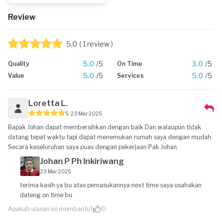
Review
5.0
( 1 review )
5.0
/5
3.0
/5
Quality
On Time
5.0
/5
5.0
/5
Value
Services
Loretta L.
5
23 Mar 2025
Bapak Johan dapat membersihkan dengan baik Dan walaupun tidak
datang tepat waktu tapi dapat menemukan rumah saya dengan mudah.
Secara keseluruhan saya puas dengan pekerjaan Pak Johan.
Johan P Ph Inkiriwang
23 Mar 2025
terima kasih ya bu atas pemasukannya next time saya usahakan
dateng on time bu
Apakah ulasan ini membantu?
0