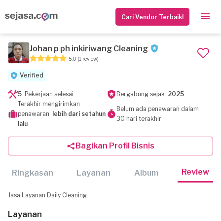
Cari Vendor Terbaik!
Johan p ph inkiriwang Cleaning
5.0
(1 review)
Verified
5
Pekerjaan selesai
Bergabung sejak
2025
Terakhir mengirimkan
Belum ada penawaran dalam
penawaran
lebih dari setahun
30 hari terakhir
lalu
Bagikan Profil Bisnis
Review
Ringkasan
Layanan
Album
Jasa Layanan Daily Cleaning
Layanan