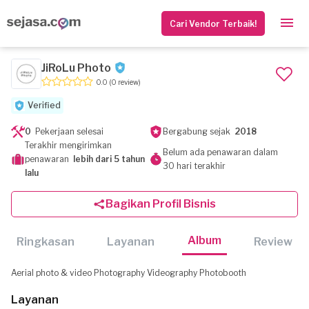
Cari Vendor Terbaik!
JiRoLu Photo
0.0
(0 review)
Verified
0
Pekerjaan selesai
Bergabung sejak
2018
Terakhir mengirimkan
Belum ada penawaran dalam
penawaran
lebih dari 5 tahun
30 hari terakhir
lalu
Bagikan Profil Bisnis
Album
Ringkasan
Layanan
Review
Aerial photo & video Photography Videography Photobooth
Layanan