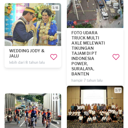
1 / 8
FOTO UDARA
TRUCK MULTI
AXLE MELEWATI
TIKUNGAN
WEDDING JODY &
TAJAM DI PT
JALU
INDONESIA
lebih dari 8 tahun lalu
POWER,
SURALAYA,
BANTEN
hampir 7 tahun lalu
1 / 7
1 / 5