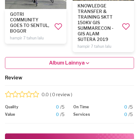
KNOWLEDGE
TRANSFER &
GOTRI
TRAINING SKTT
COMMUNITY
150KV GIS
GOES TO SENTUL,
SUMMARECON -
BOGOR
GIS ALAM
hampir 7 tahun lalu
SUTERA 2019
hampir 7 tahun lalu
Album Lainnya
Review
0.0
( 0 review )
0
/5
0
/5
Quality
On Time
0
/5
0
/5
Value
Services