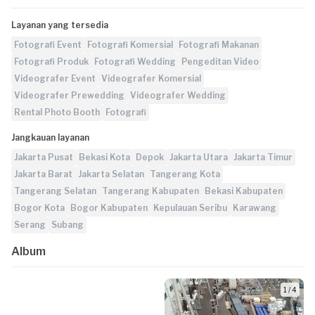
Layanan yang tersedia
Fotografi Event
Fotografi Komersial
Fotografi Makanan
Fotografi Produk
Fotografi Wedding
Pengeditan Video
Videografer Event
Videografer Komersial
Videografer Prewedding
Videografer Wedding
Rental Photo Booth
Fotografi
Jangkauan layanan
Jakarta Pusat
Bekasi Kota
Depok
Jakarta Utara
Jakarta Timur
Jakarta Barat
Jakarta Selatan
Tangerang Kota
Tangerang Selatan
Tangerang Kabupaten
Bekasi Kabupaten
Bogor Kota
Bogor Kabupaten
Kepulauan Seribu
Karawang
Serang
Subang
Album
1 / 4