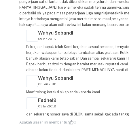
pengerjaan cat di lantai tidak dibersihkan menyeluruh dan mereka
HANYA TINGGAL JANJI karena mereka sudah terima uangnya..yang 
diperbaiki oh iya pada masa pengerjaan juga mugniajayateknik m
intinya berbahaya mengambil jasa mereka!mohon maaf,pelayanan
hak saya!!!.....saya akan edit review ini kalau memang bapak ber
Wahyu Sobandi
09 Jan 2018
Pekerjaan bapak telah Kami kerjakan sesuai pesanan, ternyat
kerjakan walaupun tanpa biaya tambahan alias gratisan. Ket
banyak alasan kami tetap sabar. Dan sampai sekarang kami 
Bapak berbuat dzolim dengan berniat merusak reputasi kami t
dibalas kalau tidak di dunia kami PASTI MENAGIHNYA nanti di a
Wahyu Sobandi
08 Jan 2018
Maaf tolong koreksi sikap anda kepada kami..
Fadhel9
03 Jan 2018
dan sekarang nomor saya di BLOK! sama sekali gak ada tang
Apakah ulasan ini membantu?
0