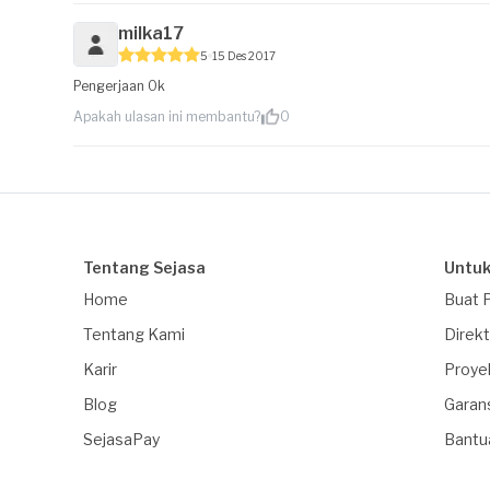
milka17
5
15 Des 2017
Pengerjaan Ok
Apakah ulasan ini membantu?
0
Tentang Sejasa
Untuk
Home
Buat 
Tentang Kami
Direkt
Karir
Proye
Blog
Garan
SejasaPay
Bantu