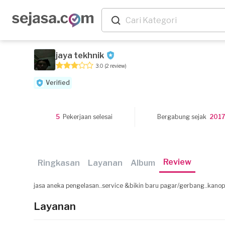
jaya tekhnik
3.0
(2 review)
Verified
5
Pekerjaan selesai
Bergabung sejak
2017
Review
Ringkasan
Layanan
Album
jasa aneka pengelasan..service &bikin baru pagar/gerbang..kanopi..r
Layanan