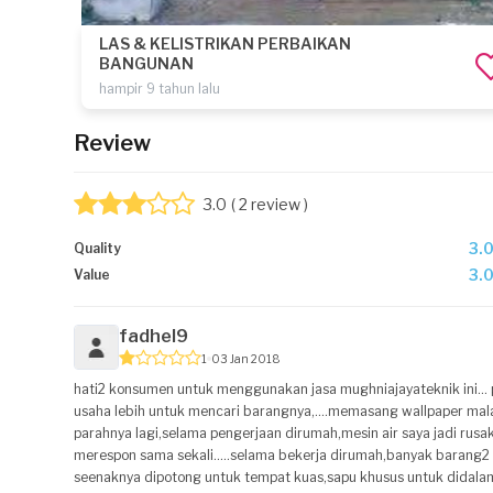
LAS & KELISTRIKAN PERBAIKAN
BANGUNAN
hampir 9 tahun lalu
Review
3.0
( 2 review )
3.
Quality
3.
Value
fadhel9
1
03 Jan 2018
hati2 konsumen untuk menggunakan jasa mughniajayateknik ini...
usaha lebih untuk mencari barangnya,....memasang wallpaper ma
parahnya lagi,selama pengerjaan dirumah,mesin air saya jadi rusa
merespon sama sekali.....selama bekerja dirumah,banyak barang2
seenaknya dipotong untuk tempat kuas,sapu khusus untuk didalam 