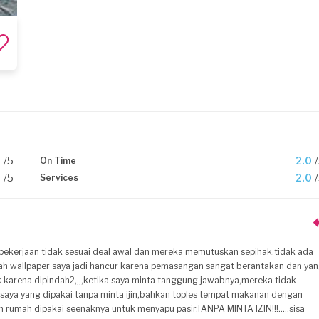
0
/5
2.0
On Time
0
/5
2.0
Services
 pekerjaan tidak sesuai deal awal dan mereka memutuskan sepihak,tidak ada
lah wallpaper saya jadi hancur karena pemasangan sangat berantakan dan ya
k karena dipindah2,,,,ketika saya minta tanggung jawabnya,mereka tidak
 saya yang dipakai tanpa minta ijin,bahkan toples tempat makanan dengan
rumah dipakai seenaknya untuk menyapu pasir,TANPA MINTA IZIN!!!.....sisa