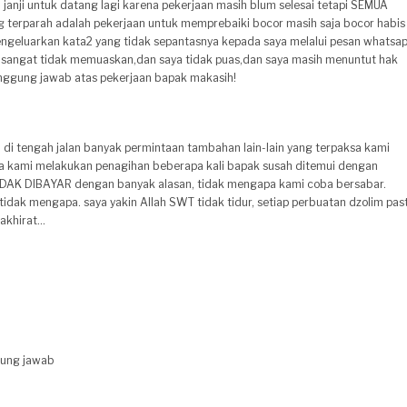
 janji untuk datang lagi karena pekerjaan masih blum selesai tetapi SEMUA
terparah adalah pekerjaan untuk memprebaiki bocor masih saja bocor habis
engeluarkan kata2 yang tidak sepantasnya kepada saya melalui pesan whatsa
 sangat tidak memuaskan,dan saya tidak puas,dan saya masih menuntut hak
tanggung jawab atas pekerjaan bapak makasih!
a di tengah jalan banyak permintaan tambahan lain-lain yang terpaksa kami
ika kami melakukan penagihan beberapa kali bapak susah ditemui dengan
TIDAK DIBAYAR dengan banyak alasan, tidak mengapa kami coba bersabar.
idak mengapa. saya yakin Allah SWT tidak tidur, setiap perbuatan dzolim past
khirat...
gung jawab