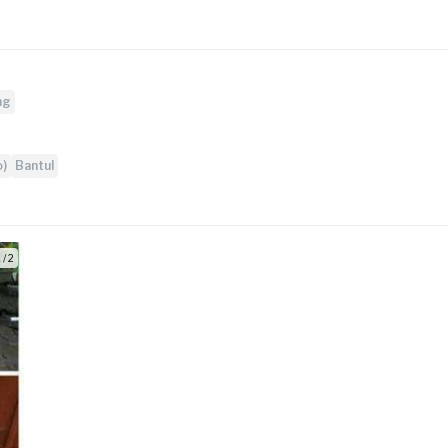
ng
o)
Bantul
 / 2