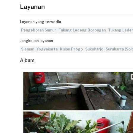
Layanan
Layanan yang tersedia
Pengeboran Sumur
Tukang Ledeng Borongan
Tukang Lede
Jangkauan layanan
Sleman
Yogyakarta
Kulon Progo
Sukoharjo
Surakarta (Sol
Album
1