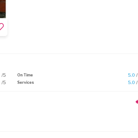
0
/5
5.0
On Time
0
/5
5.0
Services