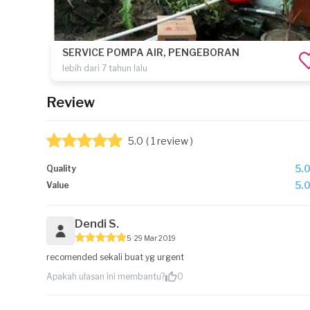
SERVICE POMPA AIR, PENGEBORAN
lebih dari 7 tahun lalu
Review
5.0
( 1 review )
5.
Quality
5.
Value
Dendi S.
5
29 Mar 2019
recomended sekali buat yg urgent
Apakah ulasan ini membantu?
0