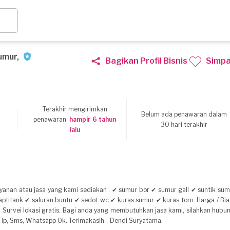
umur,
Bagikan Profil Bisnis
Simp
Terakhir mengirimkan
Belum ada penawaran dalam
9
penawaran
hampir 6 tahun
30 hari terakhir
lalu
ayanan atau jasa yang kami sediakan : ✔ sumur bor ✔ sumur gali ✔ suntik sum
aptitank ✔ saluran buntu ✔ sedot wc ✔ kuras sumur ✔ kuras torn. Harga / Bia
i. Survei lokasi gratis. Bagi anda yang membutuhkan jasa kami, silahkan hubu
Tlp, Sms, Whatsapp Ok. Terimakasih - Dendi Suryatama.