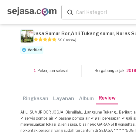
Jasa Sumur Bor,Ahli Tukang sumur, Kuras S
5.0
(1 review)
Verified
1
Pekerjaan selesai
Bergabung sejak
201
Review
Ringkasan
Layanan
Album
AHLI SUMUR BOR JOGJA •Bismillah.. ,Langsung Tukang.. Berikut l
✔ servis pompa air ✔ pasang pompa air ✔ gali peresapan ✔ gali s
menyesuaikan lokasi & jenis jasa. bisa nego GARANSI !! Konsultas
no kontak personal yang sudah tercantum di SEJASA ********508 