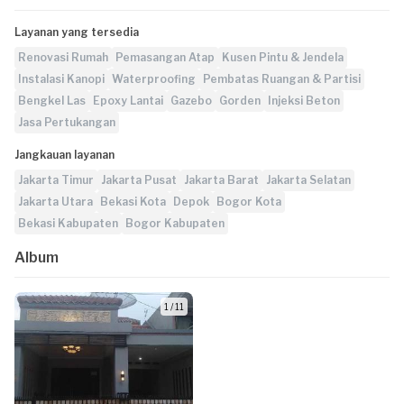
Layanan yang tersedia
Renovasi Rumah
Pemasangan Atap
Kusen Pintu & Jendela
Instalasi Kanopi
Waterproofing
Pembatas Ruangan & Partisi
Bengkel Las
Epoxy Lantai
Gazebo
Gorden
Injeksi Beton
Jasa Pertukangan
Jangkauan layanan
Jakarta Timur
Jakarta Pusat
Jakarta Barat
Jakarta Selatan
Jakarta Utara
Bekasi Kota
Depok
Bogor Kota
Bekasi Kabupaten
Bogor Kabupaten
Album
1 / 11