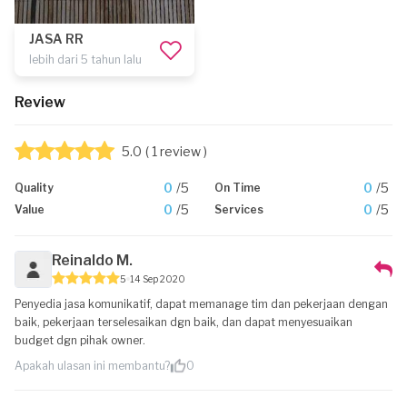
JASA RR
lebih dari 5 tahun lalu
Review
5.0
( 1 review )
0
/5
0
/5
Quality
On Time
0
/5
0
/5
Value
Services
Reinaldo M.
5
14 Sep 2020
Penyedia jasa komunikatif, dapat memanage tim dan pekerjaan dengan
baik, pekerjaan terselesaikan dgn baik, dan dapat menyesuaikan
budget dgn pihak owner.
Apakah ulasan ini membantu?
0