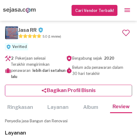
Cari Vendor Terbaik!
Jasa RR
5.0
(1 review)
Verified
2
Pekerjaan selesai
Bergabung sejak
2020
Terakhir mengirimkan
Belum ada penawaran dalam
penawaran
lebih dari setahun
30 hari terakhir
lalu
Bagikan Profil Bisnis
Review
Ringkasan
Layanan
Album
Penyedia jasa Bangun dan Renovasi
Layanan