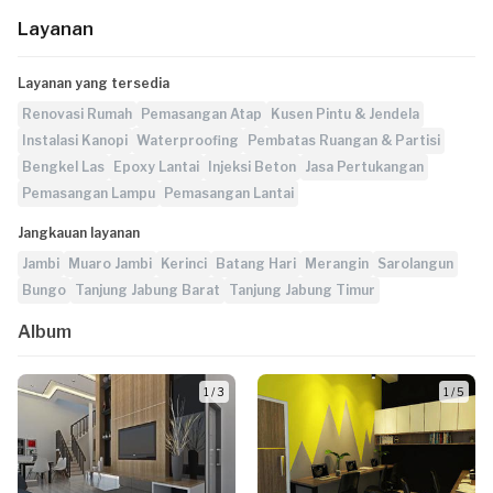
Layanan
Layanan yang tersedia
Renovasi Rumah
Pemasangan Atap
Kusen Pintu & Jendela
Instalasi Kanopi
Waterproofing
Pembatas Ruangan & Partisi
Bengkel Las
Epoxy Lantai
Injeksi Beton
Jasa Pertukangan
Pemasangan Lampu
Pemasangan Lantai
Jangkauan layanan
Jambi
Muaro Jambi
Kerinci
Batang Hari
Merangin
Sarolangun
Bungo
Tanjung Jabung Barat
Tanjung Jabung Timur
Album
1 / 3
1 / 5