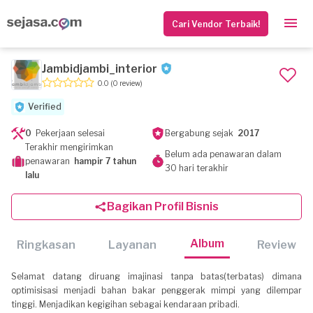
Cari Vendor Terbaik!
Jambidjambi_interior
0.0
(0 review)
Verified
0
Pekerjaan selesai
Bergabung sejak
2017
Terakhir mengirimkan
Belum ada penawaran dalam
penawaran
hampir 7 tahun
30 hari terakhir
lalu
Bagikan Profil Bisnis
Album
Ringkasan
Layanan
Review
Selamat datang diruang imajinasi tanpa batas(terbatas) dimana
optimisisasi menjadi bahan bakar penggerak mimpi yang dilempar
tinggi. Menjadikan kegigihan sebagai kendaraan pribadi.