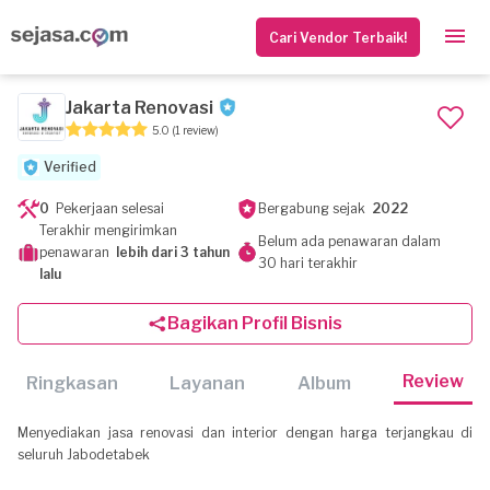
Cari Vendor Terbaik!
Jakarta Renovasi
5.0
(1 review)
Verified
0
Pekerjaan selesai
Bergabung sejak
2022
Terakhir mengirimkan
Belum ada penawaran dalam
penawaran
lebih dari 3 tahun
30 hari terakhir
lalu
Bagikan Profil Bisnis
Review
Ringkasan
Layanan
Album
Menyediakan jasa renovasi dan interior dengan harga terjangkau di
seluruh Jabodetabek