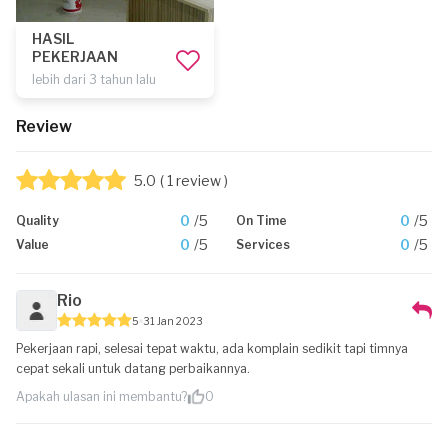
HASIL
PEKERJAAN
lebih dari 3 tahun lalu
Review
5.0
( 1 review )
0
/5
0
/5
Quality
On Time
0
/5
0
/5
Value
Services
Rio
5
31 Jan 2023
Pekerjaan rapi, selesai tepat waktu, ada komplain sedikit tapi timnya
cepat sekali untuk datang perbaikannya.
Apakah ulasan ini membantu?
0