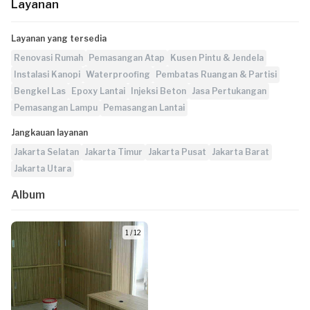
Layanan
Layanan yang tersedia
Renovasi Rumah
Pemasangan Atap
Kusen Pintu & Jendela
Instalasi Kanopi
Waterproofing
Pembatas Ruangan & Partisi
Bengkel Las
Epoxy Lantai
Injeksi Beton
Jasa Pertukangan
Pemasangan Lampu
Pemasangan Lantai
Jangkauan layanan
Jakarta Selatan
Jakarta Timur
Jakarta Pusat
Jakarta Barat
Jakarta Utara
Album
1 / 12