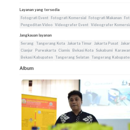
Layanan yang tersedia
Fotografi Event
Fotografi Komersial
Fotografi Makanan
Fot
Pengeditan Video
Videografer Event
Videografer Komersi
Jangkauan layanan
Serang
Tangerang Kota
Jakarta Timur
Jakarta Pusat
Jakar
Cianjur
Purwakarta
Ciamis
Bekasi Kota
Sukabumi
Karawa
Bekasi Kabupaten
Tangerang Selatan
Tangerang Kabupate
Album
1