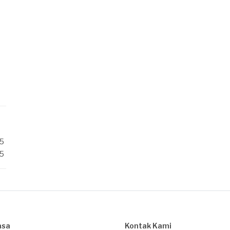
/5
/5
asa
Kontak Kami