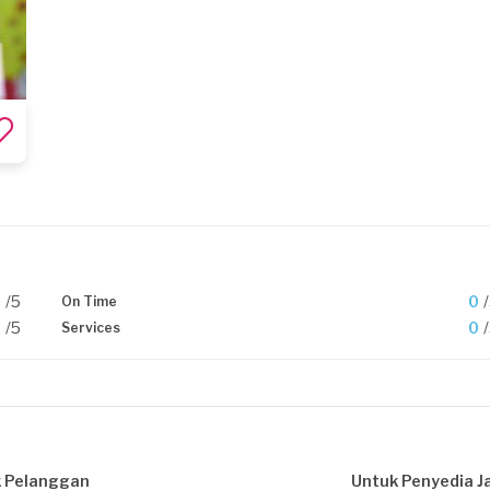
0
/5
0
On Time
0
/5
0
Services
 Pelanggan
Untuk Penyedia J