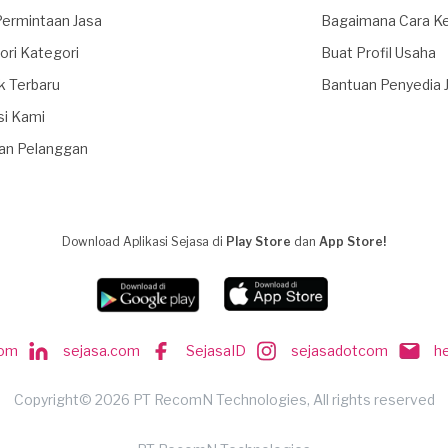
Permintaan Jasa
Bagaimana Cara Ke
ori Kategori
Buat Profil Usaha
k Terbaru
Bantuan Penyedia 
si Kami
an Pelanggan
Download Aplikasi Sejasa di
Play Store
dan
App Store!
com
sejasa.com
SejasaID
sejasadotcom
h
Copyright© 2026 PT RecomN Technologies, All rights reserved