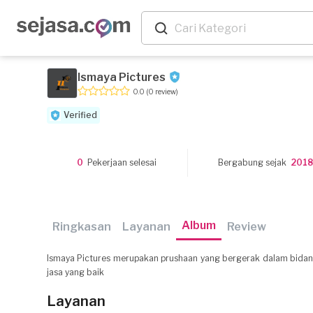
Ismaya Pictures
0.0
(0 review)
Verified
0
Pekerjaan selesai
Bergabung sejak
201
Album
Ringkasan
Layanan
Review
Ismaya Pictures merupakan prushaan yang bergerak dalam bidang 
jasa yang baik
Layanan