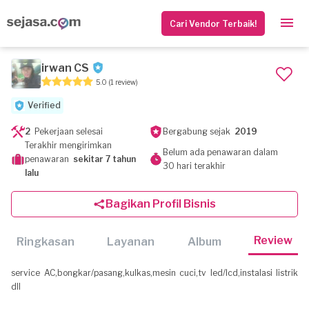
Cari Vendor Terbaik!
irwan CS
5.0
(1 review)
Verified
2
Pekerjaan selesai
Bergabung sejak
2019
Terakhir mengirimkan
Belum ada penawaran dalam
penawaran
sekitar 7 tahun
30 hari terakhir
lalu
Bagikan Profil Bisnis
Review
Ringkasan
Layanan
Album
service AC,bongkar/pasang,kulkas,mesin cuci,tv led/lcd,instalasi listrik
dll