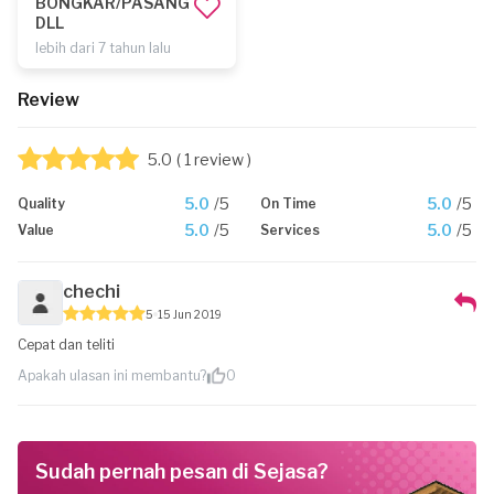
BONGKAR/PASANG
DLL
lebih dari 7 tahun lalu
Review
5.0
( 1 review )
5.0
/5
5.0
/5
Quality
On Time
5.0
/5
5.0
/5
Value
Services
chechi
5
15 Jun 2019
Cepat dan teliti
Apakah ulasan ini membantu?
0
Sudah pernah pesan di Sejasa?