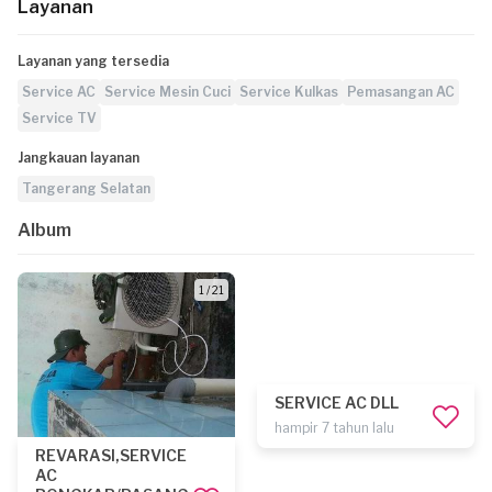
Layanan
Layanan yang tersedia
Service AC
Service Mesin Cuci
Service Kulkas
Pemasangan AC
Service TV
Jangkauan layanan
Tangerang Selatan
Album
1 / 21
SERVICE AC DLL
hampir 7 tahun lalu
REVARASI,SERVICE
AC