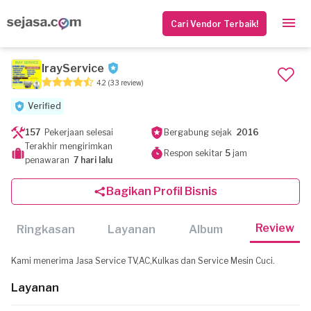
Cari Vendor Terbaik!
IrayService
4.2
(33 review)
Verified
157
Pekerjaan selesai
Bergabung sejak
2016
Terakhir mengirimkan
Respon sekitar
5
jam
penawaran
7 hari lalu
Bagikan Profil Bisnis
Review
Ringkasan
Layanan
Album
Kami menerima Jasa Service TV,AC,Kulkas dan Service Mesin Cuci.
Layanan