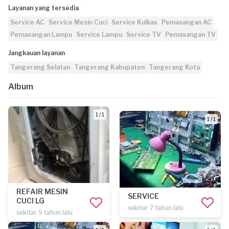
Layanan yang tersedia
Service AC
Service Mesin Cuci
Service Kulkas
Pemasangan AC
Pemasangan Lampu
Service Lampu
Service TV
Pemasangan TV
Jangkauan layanan
Tangerang Selatan
Tangerang Kabupaten
Tangerang Kota
Album
1 / 1
1 / 1
REFAIR MESIN
SERVICE
CUCI LG
sekitar 7 tahun lalu
sekitar 9 tahun lalu