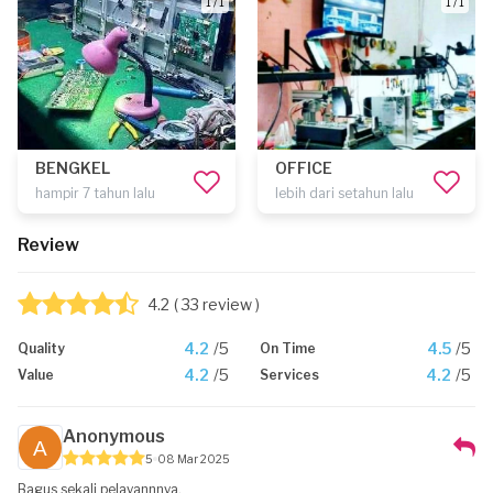
1 / 1
1 / 1
BENGKEL
OFFICE
hampir 7 tahun lalu
lebih dari setahun lalu
Review
4.2
( 33 review )
4.2
/5
4.5
/5
Quality
On Time
4.2
/5
4.2
/5
Value
Services
Anonymous
5
08 Mar 2025
Bagus sekali pelayannnya.