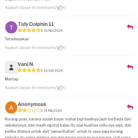
Apakah ulasan ini membantu?
0
Tidy Dolphin 11
5
15 Nov 2024
Terselesaikan
Apakah ulasan ini membantu?
0
Vani N.
5
15 Okt 2024
Mantap
Apakah ulasan ini membantu?
0
Anonymous
2
14 Feb 2024
Kurang puas, karena sudah bayar mahal tapi hasilnya jauh berbeda dari
sebelumnya, dan masih ngotot kalau itu soal kualitas vidio nya saja, dan
ketika ditanya untuk alat “penambahan” untuk tv saya juga kurang
terbuka itu nama alatnya apa dan harga pasaran nya berapa, jadi cuma