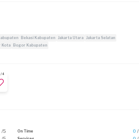
Kabupaten
Bekasi Kabupaten
Jakarta Utara
Jakarta Selatan
 Kota
Bogor Kabupaten
 / 4
0
/5
0
On Time
0
/5
0
Services