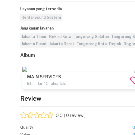
Layanan yang tersedia
Rental Sound System
Jangkauan layanan
Jakarta Timur
Bekasi Kota
Tangerang Selatan
Tangerang 
Jakarta Pusat
Jakarta Barat
Tangerang Kota
Depok
Bogor
Album
1
MAIN SERVICES
lebih dari 10 tahun lalu
Review
0.0
( 0 review )
Quality
Value