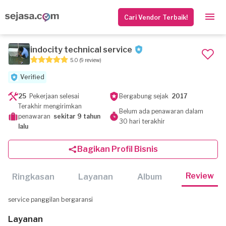
Cari Vendor Terbaik!
indocity technical service
5.0
(9 review)
Verified
25
Pekerjaan selesai
Bergabung sejak
2017
Terakhir mengirimkan
Belum ada penawaran dalam
penawaran
sekitar 9 tahun
30 hari terakhir
lalu
Bagikan Profil Bisnis
Review
Ringkasan
Layanan
Album
service panggilan bergaransi
Layanan