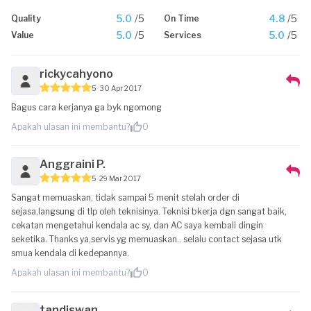
5.0
/5
4.8
/5
Quality
On Time
5.0
/5
5.0
/5
Value
Services
rickycahyono
5
30 Apr 2017
Bagus cara kerjanya ga byk ngomong
Apakah ulasan ini membantu?
0
Anggraini P.
5
29 Mar 2017
Sangat memuaskan, tidak sampai 5 menit stelah order di
sejasa,langsung di tlp oleh teknisinya. Teknisi bkerja dgn sangat baik,
cekatan mengetahui kendala ac sy, dan AC saya kembali dingin
seketika. Thanks ya,servis yg memuaskan.. selalu contact sejasa utk
smua kendala di kedepannya.
Apakah ulasan ini membantu?
0
tandiswan