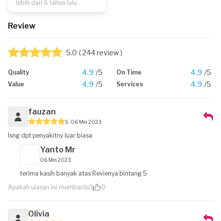
lebih dari 6 tahun lalu
Review
5.0
( 244 review )
4.9
/5
4.9
/5
Quality
On Time
4.9
/5
4.9
/5
Value
Services
fauzan
5
06 Mei 2023
lsng dpt penyakitny luar biasa
Yanto Mr
06 Mei 2023
terima kasih banyak atas Revienya bintang 5
Apakah ulasan ini membantu?
0
Olivia