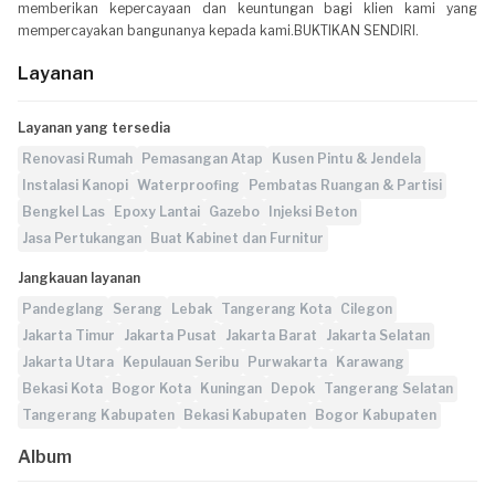
memberikan kepercayaan dan keuntungan bagi klien kami yang
mempercayakan bangunanya kepada kami.BUKTIKAN SENDIRI.
Layanan
Layanan yang tersedia
Renovasi Rumah
Pemasangan Atap
Kusen Pintu & Jendela
Instalasi Kanopi
Waterproofing
Pembatas Ruangan & Partisi
Bengkel Las
Epoxy Lantai
Gazebo
Injeksi Beton
Jasa Pertukangan
Buat Kabinet dan Furnitur
Jangkauan layanan
Pandeglang
Serang
Lebak
Tangerang Kota
Cilegon
Jakarta Timur
Jakarta Pusat
Jakarta Barat
Jakarta Selatan
Jakarta Utara
Kepulauan Seribu
Purwakarta
Karawang
Bekasi Kota
Bogor Kota
Kuningan
Depok
Tangerang Selatan
Tangerang Kabupaten
Bekasi Kabupaten
Bogor Kabupaten
Album