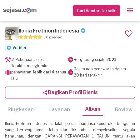
Cari Vendor Terbaik!
Ilonia Fretmon Indonesia
5.0
(1 review)
Verified
2
Pekerjaan selesai
Bergabung sejak
2021
Terakhir mengirimkan
Belum ada penawaran dalam
penawaran
lebih dari 4 tahun
30 hari terakhir
lalu
Bagikan Profil Bisnis
Album
Ringkasan
Layanan
Review
Ilonia Fretmon Indonesia adalah perusahaan jasa konstruksi bangunan
yang berpengalaman lebih dari 10 tahun menyelesaikan segala
bangunan, dengan GARANSI PERAWATAN 1 TAHUN tentu akan