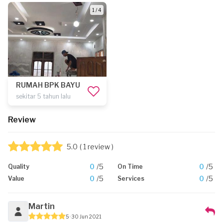
1 / 4
RUMAH BPK BAYU
sekitar 5 tahun lalu
Review
5.0
( 1 review )
0
/5
0
/5
Quality
On Time
0
/5
0
/5
Value
Services
Martin
5
30 Jun 2021