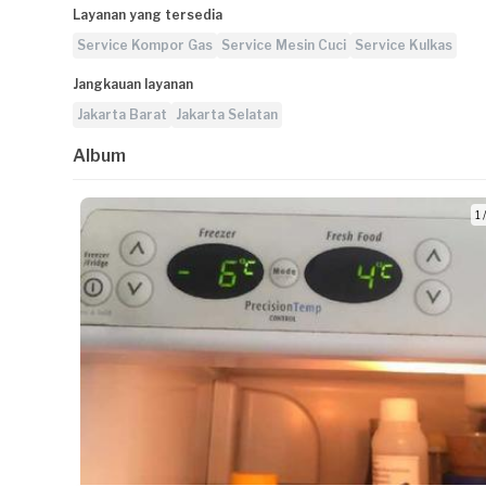
Layanan yang tersedia
Service Kompor Gas
Service Mesin Cuci
Service Kulkas
Jangkauan layanan
Jakarta Barat
Jakarta Selatan
Album
1 