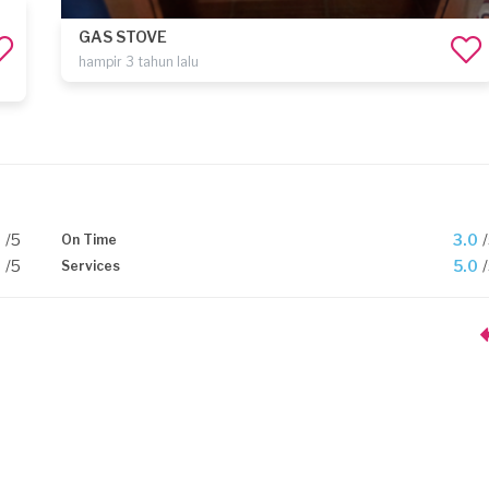
GAS STOVE
hampir 3 tahun lalu
0
/5
3.0
On Time
0
/5
5.0
Services