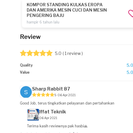
KOMPOR STANDING KULKAS EROPA
DAN AMERIKA MESIN CUCI DAN MESIN
PENGERING BAJU
hampir 6 tahun lalu
Review
5.0
( 1 review )
5.
Quality
5.
Value
Sharp Rabbit 87
5
06 Apr 2021
Good Job, terus tingkatkan pelayanan dan pertahankan
Iffat Teknik
06 Apr 2021
Terima kasih reviewnya pak hasbi🙏