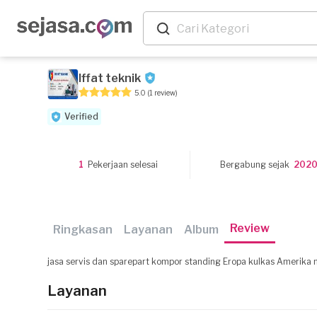
Iffat teknik
5.0
(1 review)
Verified
1
Pekerjaan selesai
Bergabung sejak
202
Review
Ringkasan
Layanan
Album
jasa servis dan sparepart kompor standing Eropa kulkas Amerika 
Layanan