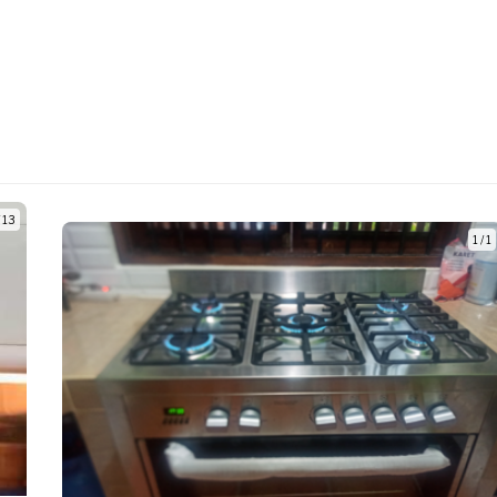
/ 13
1 / 1