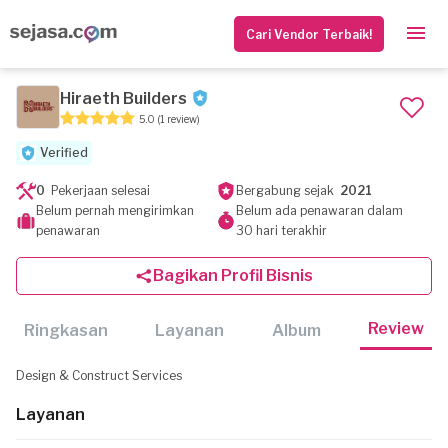
Cari Vendor Terbaik!
Hiraeth Builders
5.0
(1 review)
Verified
0
Pekerjaan selesai
Bergabung sejak
2021
Belum pernah mengirimkan
Belum ada penawaran dalam
penawaran
30 hari terakhir
Bagikan Profil Bisnis
Review
Ringkasan
Layanan
Album
Design & Construct Services
Layanan