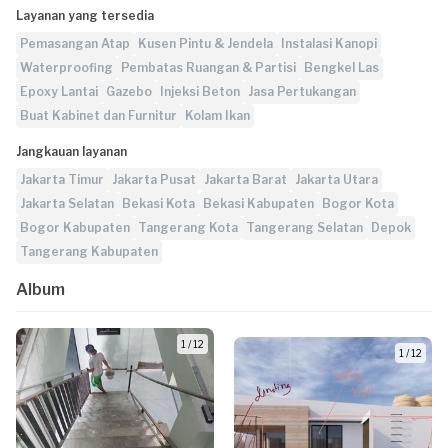
Layanan yang tersedia
Pemasangan Atap
Kusen Pintu & Jendela
Instalasi Kanopi
Waterproofing
Pembatas Ruangan & Partisi
Bengkel Las
Epoxy Lantai
Gazebo
Injeksi Beton
Jasa Pertukangan
Buat Kabinet dan Furnitur
Kolam Ikan
Jangkauan layanan
Jakarta Timur
Jakarta Pusat
Jakarta Barat
Jakarta Utara
Jakarta Selatan
Bekasi Kota
Bekasi Kabupaten
Bogor Kota
Bogor Kabupaten
Tangerang Kota
Tangerang Selatan
Depok
Tangerang Kabupaten
Album
1 / 12
1 / 12