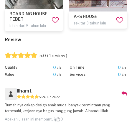
BOARDING HOUSE
A+S HOUSE
TEBET
sekitar 3 tahun lalu
lebih dari 5 tahun lalu
Review
5.0
( 1 review )
0
/5
0
/5
Quality
On Time
0
/5
0
/5
Value
Services
Ilham I.
5
26 Jun 2022
Rumah nya cakep design anak muda, banyak permintaan yang
terpenuhi, kerjaan nya bagus, tanggung jawab. Alhamdulillah
Apakah ulasan ini membantu?
0