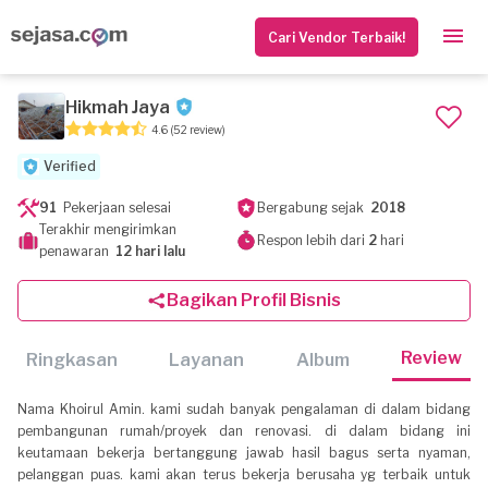
Cari Vendor Terbaik!
Hikmah Jaya
4.6
(52 review)
Verified
91
Pekerjaan selesai
Bergabung sejak
2018
Terakhir mengirimkan
Respon lebih dari
2
hari
penawaran
12 hari lalu
Bagikan Profil Bisnis
Review
Ringkasan
Layanan
Album
Nama Khoirul Amin. kami sudah banyak pengalaman di dalam bidang
pembangunan rumah/proyek dan renovasi. di dalam bidang ini
keutamaan bekerja bertanggung jawab hasil bagus serta nyaman,
pelanggan puas. kami akan terus bekerja berusaha yg terbaik untuk