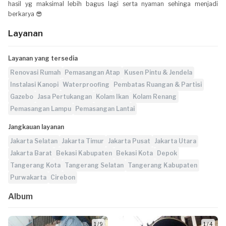
hasil yg maksimal lebih bagus lagi serta nyaman sehinga menjadi
berkarya 😎
Layanan
Layanan yang tersedia
Renovasi Rumah
Pemasangan Atap
Kusen Pintu & Jendela
Instalasi Kanopi
Waterproofing
Pembatas Ruangan & Partisi
Gazebo
Jasa Pertukangan
Kolam Ikan
Kolam Renang
Pemasangan Lampu
Pemasangan Lantai
Jangkauan layanan
Jakarta Selatan
Jakarta Timur
Jakarta Pusat
Jakarta Utara
Jakarta Barat
Bekasi Kabupaten
Bekasi Kota
Depok
Tangerang Kota
Tangerang Selatan
Tangerang Kabupaten
Purwakarta
Cirebon
Album
1 / 9
1 / 4