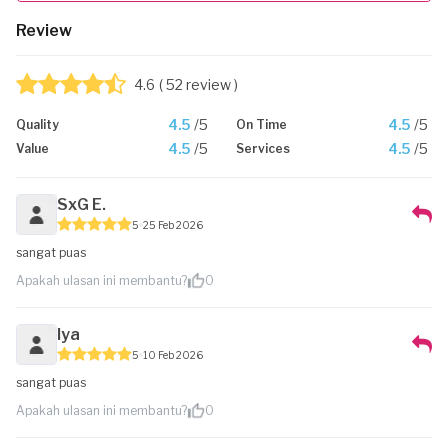
Review
4.6
( 52 review )
4.5
/5
4.5
/5
Quality
On Time
4.5
/5
4.5
/5
Value
Services
SxG E.
5
25 Feb 2026
sangat puas
Apakah ulasan ini membantu?
0
lya
5
10 Feb 2026
sangat puas
Apakah ulasan ini membantu?
0