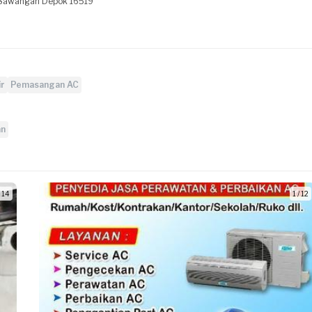
ih Sawangan Depok 16519
ir
Pemasangan AC
an
/ 14
1 / 12