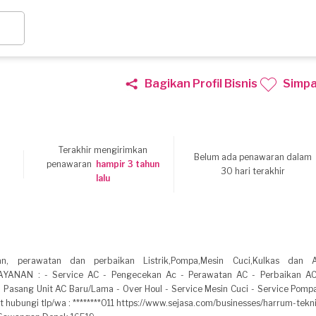
Bagikan Profil Bisnis
Simp
Terakhir mengirimkan
Belum ada penawaran dalam
0
penawaran
hampir 3 tahun
30 hari terakhir
lalu
 perawatan dan perbaikan Listrik,Pompa,Mesin Cuci,Kulkas dan A
LAYANAN : - Service AC - Pengecekan Ac - Perawatan AC - Perbaikan AC
- Pasang Unit AC Baru/Lama - Over Houl - Service Mesin Cuci - Service Pompa
jut hubungi tlp/wa : ********011 https://www.sejasa.com/businesses/harrum-tekn