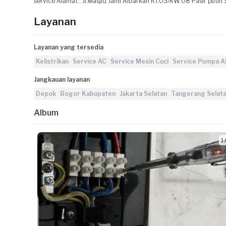
service Alamat : Jl.Masjid Jami Albarkah RT.03/RW.08 Pasir put
Layanan
Layanan yang tersedia
Kelistrikan
Service AC
Service Mesin Cuci
Service Pompa A
Jangkauan layanan
Depok
Bogor Kabupaten
Jakarta Selatan
Tangerang Selat
Album
1 