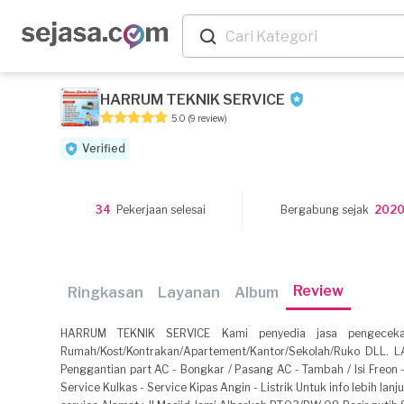
HARRUM TEKNIK SERVICE
5.0
(9 review)
Verified
34
Pekerjaan selesai
Bergabung sejak
202
Review
Ringkasan
Layanan
Album
HARRUM TEKNIK SERVICE Kami penyedia jasa pengecekan,
Rumah/Kost/Kontrakan/Apartement/Kantor/Sekolah/Ruko DLL. 
Penggantian part AC - Bongkar / Pasang AC - Tambah / Isi Freon 
Service Kulkas - Service Kipas Angin - Listrik Untuk info lebih lan