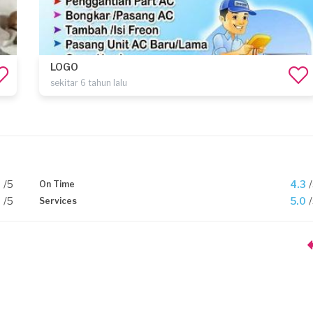
LOGO
sekitar 6 tahun lalu
0
/5
4.3
On Time
0
/5
5.0
Services