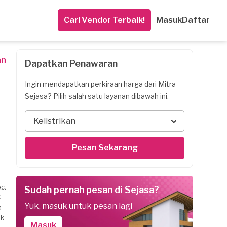
Cari Vendor Terbaik!
Masuk
Daftar
an
Dapatkan Penawaran
Ingin mendapatkan perkiraan harga dari Mitra
Sejasa? Pilih salah satu layanan dibawah ini.
Kelistrikan
Pesan Sekarang
c.
Sudah pernah pesan di Sejasa?
 -
Yuk, masuk untuk pesan lagi
 -
ik-
Masuk