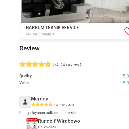
HARRUM TEKNIK SERVICE
sekitar 6 tahun lalu
Review
5.0
( 9 review )
5.
Quality
5.
Value
Murday
5
07 Sep 2020
Puas,pelayanan baik,ramah,bersih
Rundolf Wirabowo
07 Sep 2020