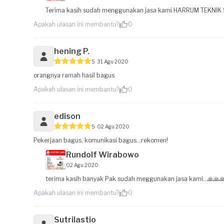
Terima kasih sudah menggunakan jasa kami HARRUM TEKNIK 
Apakah ulasan ini membantu?
0
hening P.
5
31 Agu 2020
orangnya ramah hasil bagus
Apakah ulasan ini membantu?
0
edison
5
02 Agu 2020
Pekerjaan bagus, komunikasi bagus...rekomen!
Rundolf Wirabowo
02 Agu 2020
terima kasih banyak Pak sudah meggunakan jasa kami...🙏🙏
Apakah ulasan ini membantu?
0
Sutrilastio