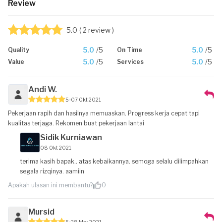
Review
5.0
( 2 review )
5.0
/5
5.0
/5
Quality
On Time
5.0
/5
5.0
/5
Value
Services
Andi W.
5
07 Okt 2021
Pekerjaan rapih dan hasilnya memuaskan. Progress kerja cepat tapi
kualitas terjaga. Rekomen buat pekerjaan lantai
Sidik Kurniawan
08 Okt 2021
terima kasih bapak.. atas kebaikannya. semoga selalu dilimpahkan
segala rizqinya. aamiin
Apakah ulasan ini membantu?
0
Mursid
5
28 Mar 2021