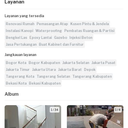
Layanan
Layanan yang tersedia
Renovasi Rumah
Pemasangan Atap
Kusen Pintu & Jendela
Instalasi Kanopi
Waterproofing
Pembatas Ruangan & Partisi
Bengkel Las
Epoxy Lantai
Gazebo
Injeksi Beton
Jasa Pertukangan
Buat Kabinet dan Furnitur
Jangkauan layanan
Bogor Kota
Bogor Kabupaten
Jakarta Selatan
Jakarta Pusat
Jakarta Timur
Jakarta Utara
Jakarta Barat
Depok
Tangerang Kota
Tangerang Selatan
Tangerang Kabupaten
Bekasi Kota
Bekasi Kabupaten
Album
1 / 34
1 / 4