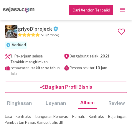
Cari Vendor Terbaik!
griyoD'projeck
5.0
(2 review)
Verified
1
Pekerjaan selesai
Bergabung sejak
2021
Terakhir mengirimkan
penawaran
sekitar setahun
Respon sekitar
10
jam
lalu
Bagikan Profil Bisnis
Album
Ringkasan
Layanan
Review
Jasa kontruksi bangunan.Renovasi Rumah. Kontruksi Bajaringan.
Pembuatan Pagar. Kanopi.tralis dll