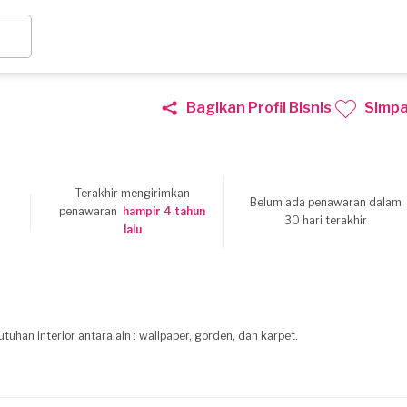
Bagikan Profil Bisnis
Simp
Terakhir mengirimkan
Belum ada penawaran dalam
8
penawaran
hampir 4 tahun
30 hari terakhir
lalu
han interior antaralain : wallpaper, gorden, dan karpet.