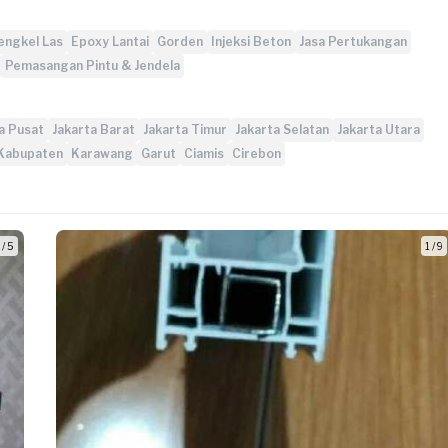
engkel Las
Epoxy Lantai
Gorden
Injeksi Beton
Jasa Pertukangan
Pemasangan Pintu & Jendela
a Pusat
Jakarta Barat
Jakarta Timur
Jakarta Selatan
Jakarta Utara
Kabupaten
Karawang
Garut
Ciamis
Cirebon
 / 5
1 / 9