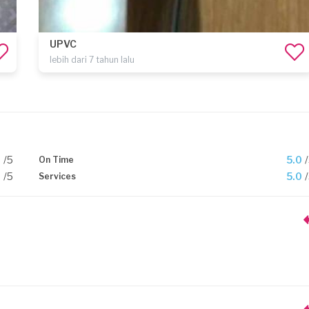
UPVC
lebih dari 7 tahun lalu
0
/5
5.0
On Time
0
/5
5.0
Services