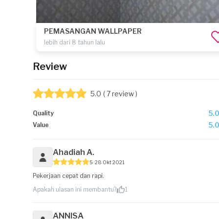
PEMASANGAN WALLPAPER
lebih dari 8 tahun lalu
Review
5.0
( 7 review )
5.
Quality
5.
Value
Ahadiah A.
5
28 Okt 2021
Pekerjaan cepat dan rapi.
Apakah ulasan ini membantu?
1
ANNISA