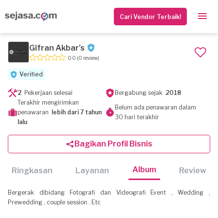
Cari Vendor Terbaik!
Gifran Akbar's
0.0
(0 review)
Verified
2
Pekerjaan selesai
Bergabung sejak
2018
Terakhir mengirimkan
Belum ada penawaran dalam
penawaran
lebih dari 7 tahun
30 hari terakhir
lalu
Bagikan Profil Bisnis
Album
Ringkasan
Layanan
Review
Bergerak dibidang Fotografi dan Videografi Event , Wedding ,
Prewedding , couple session . Etc