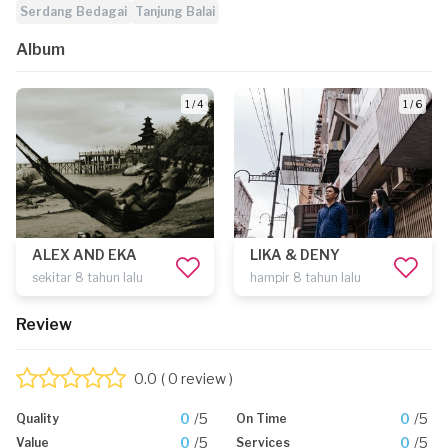
Serdang Bedagai
Tanjung Balai
Album
1 / 4
1 / 6
ALEX AND EKA
LIKA & DENY
sekitar 8 tahun lalu
hampir 8 tahun lalu
Review
0.0
( 0 review )
0
/5
0
/5
Quality
On Time
0
/5
0
/5
Value
Services