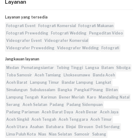
Layanan
Layanan yang tersedia
Fotografi Event
Fotografi Komersial
Fotografi Makanan
Fotografi Prewedding
Fotografi Wedding
Pengeditan Video
Videografer Event
Videografer Komersial
Videografer Prewedding
Videografer Wedding
Fotografi
Jangkauan layanan
Medan
Pematangsiantar
Tebing Tinggi
Langsa
Batam
Sibolga
Toba Samosir
Aceh Tamiang
Lhokseumawe
Banda Aceh
Aceh Barat
Lampung Timur
Bandar Lampung
Langkat
Simalungun
Subulussalam
Bangka
Pangkal Pinang
Bintan
Lampung Tengah
Karimun
Bener Meriah
Karo
Mandailing Natal
Serang
Aceh Selatan
Padang
Padang Sidempuan
Padang Pariaman
Aceh Barat Daya
Aceh Besar
Aceh Jaya
Aceh Singkil
Aceh Tengah
Aceh Tenggara
Aceh Timur
Aceh Utara
Asahan
Batubara
Binjai
Bireuen
Deli Serdang
Lima Puluh Kota
Nias
Nias Selatan
Samosir
Sabang