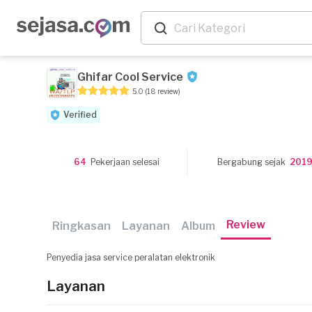
Ghifar Cool Service
5.0
(18 review)
Verified
64
Pekerjaan selesai
Bergabung sejak
201
Review
Ringkasan
Layanan
Album
Penyedia jasa service peralatan elektronik
Layanan