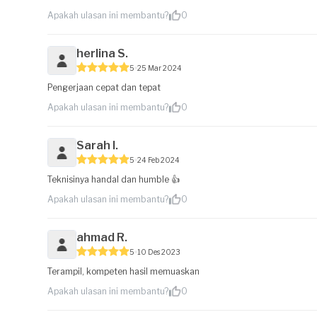
Apakah ulasan ini membantu?
0
herlina S.
5
25 Mar 2024
Pengerjaan cepat dan tepat
Apakah ulasan ini membantu?
0
Sarah I.
5
24 Feb 2024
Teknisinya handal dan humble 👍
Apakah ulasan ini membantu?
0
ahmad R.
5
10 Des 2023
Terampil, kompeten hasil memuaskan
Apakah ulasan ini membantu?
0