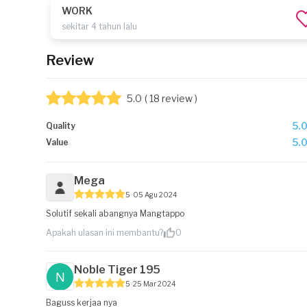
WORK
sekitar 4 tahun lalu
Review
5.0
( 18 review )
5.
Quality
5.
Value
Mega
5
05 Agu 2024
Solutif sekali abangnya Mangtappo
Apakah ulasan ini membantu?
0
Noble Tiger 195
5
25 Mar 2024
Baguss kerjaa nya