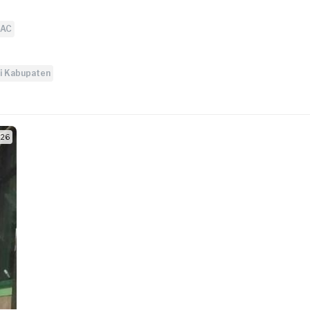
 AC
i Kabupaten
/ 26